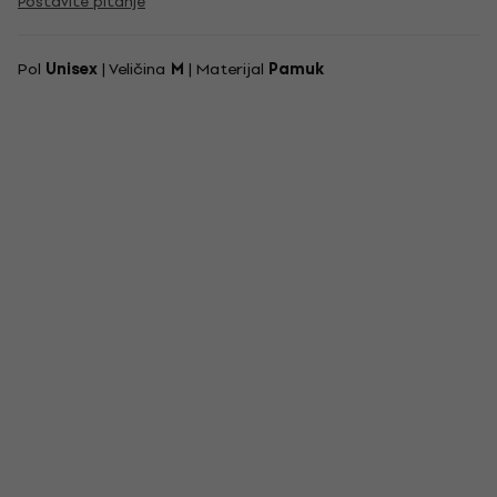
Postavite pitanje
Pol
Unisex
| Veličina
M
| Materijal
Pamuk