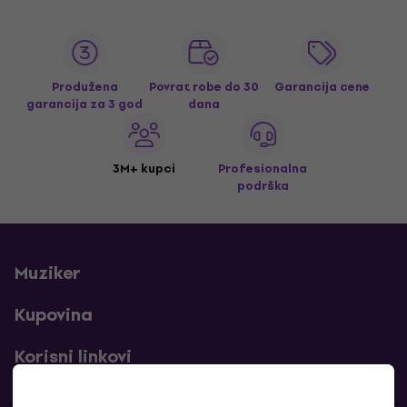
Produžena
Povrat robe do 30
Garancija cene
garancija za 3 god
dana
3M+ kupci
Profesionalna
podrška
Muziker
Kupovina
Korisni linkovi