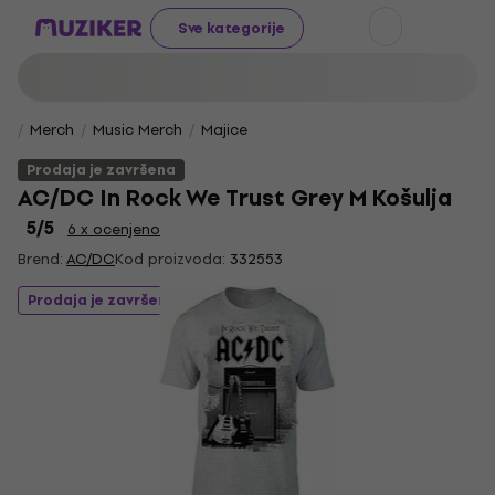
Sve kategorije
Merch
Music Merch
Majice
Prodaja je završena
AC/DC In Rock We Trust Grey M Košulja
5
/5
6 x ocenjeno
Brend:
AC/DC
Kod proizvoda:
332553
Prodaja je završena