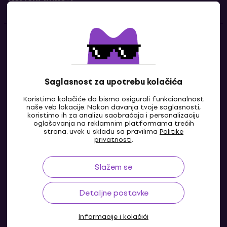
Kontakti
Kontaktiraj nas
Saglasnost za upotrebu kolačića
Koristimo kolačiće da bismo osigurali funkcionalnost
naše veb lokacije. Nakon davanja tvoje saglasnosti,
koristimo ih za analizu saobraćaja i personalizaciju
oglašavanja na reklamnim platformama trećih
strana, uvek u skladu sa pravilima
Politike
privatnosti
.
Slažem se
RS
Detaljne postavke
Informacije i kolačići