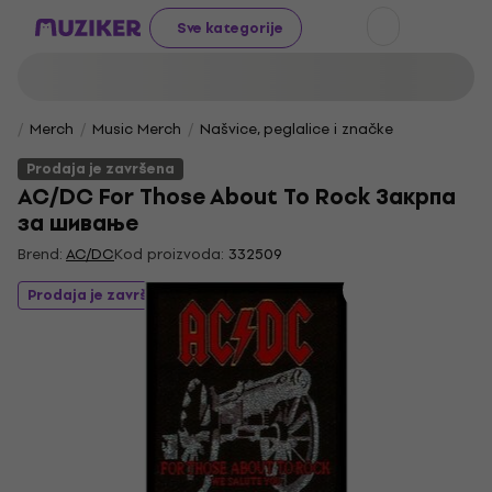
Sve kategorije
Merch
Music Merch
Našvice, peglalice i značke
Prodaja je završena
AC/DC For Those About To Rock Закрпа
за шивање
Brend:
AC/DC
Kod proizvoda:
332509
Prodaja je završena