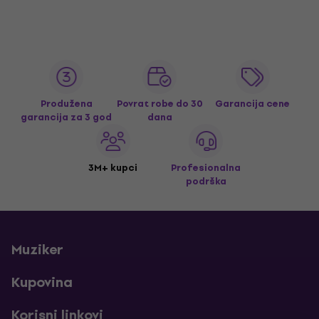
Produžena
Povrat robe do 30
Garancija cene
garancija za 3 god
dana
3M+ kupci
Profesionalna
podrška
Muziker
Kupovina
Korisni linkovi