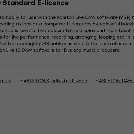
0 Standard E-licence
ifically for use with the Ableton Live DAW software (9.5+) 
eeding to look at a computer. It features 64 colourful backli
t buttons, central LED colour status display and 17cm touch s
s for live performance, recording, arranging, looping etc. It
limited backlight (USB cable is included). The controller com
on Live 10 DAW software for DJs and music producers.
tudio
ABLETON Studijski software
ABLETON DAW Sni