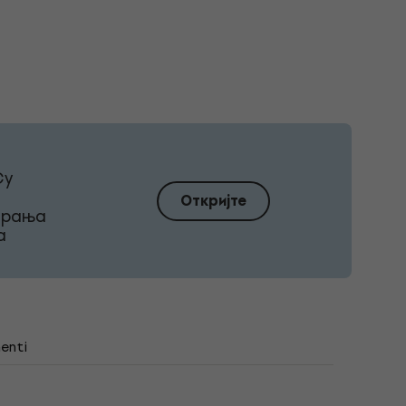
Су
Откријте
ирања
а
enti