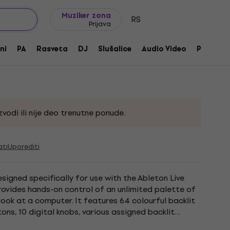
Ideje za poklone
FAQ
Muziker Blog
Muziker zona
RS
Prijava
e 10 Standard E-licence
ni
PA
Rasveta
DJ
Slušalice
Audio Video
Pribor
332465
vodi ili nije deo trenutne ponude.
ati
Uporediti
igned specifically for use with the Ableton Live
ovides hands-on control of an unlimited palette of
look at a computer. It features 64 colourful backlit
ons, 10 digital knobs, various assigned backlit
status...