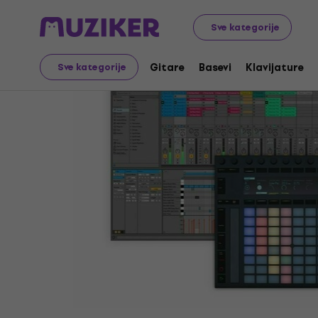
Muzički instrumenti
Studio
Studijski software
DAW S
Sve kategorije
Gitare
Basevi
Klavijature
Sve kategorije
Prodaja je završena