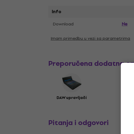
Info
Ne
Download
Imam primedbu u vezi sa parametrima
Preporučena dodatna o
DAW upravljači
Pitanja i odgovori