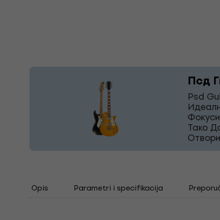
Псд Г
Psd Gu
Идеалн
Фокуси
Тако Д
Отвори
Opis
Parametri i specifikacija
Preporu