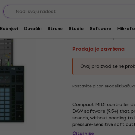
nimanje , uređivanje, produkcija
Prodaja je završena
ABLETON Push 2 + Liv
Bubnjevi
Duvački
Strune
Studio
Software
Mikrofo
Brend:
ABLETON
Kod proizvoda:
Prodaja je završena
Ovaj proizvod se ne proiz
Postavite pitanje
Podeliti
Sačuv
Compact MIDI controller des
DAW software (9.5+) that pr
sounds, without needing to 
pressure-sensitive soft butt
buttons, central LED colour 
Čitaj više