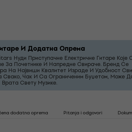
итаре И Додатна Опрема
itars Нуди Приступачне Електричне Гитаре Које 
е За Почетнике И Напредне Свираче. Бренд Се
ра На Највиши Квалитет Израде И Удобност Св
а Свако, Чак И Са Ограниченим Буџетом, Може Д
 Врата Свету Музике.
čena dodatna oprema
Pitanja i odgovori
Dokum