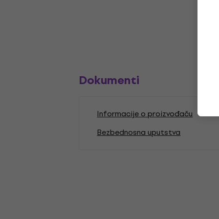
Dokumenti
Informacije o proizvođaču
Bezbednosna uputstva