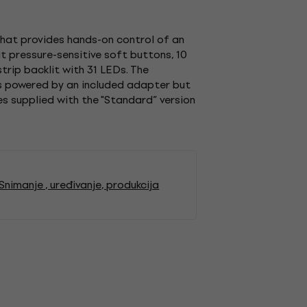
that provides hands-on control of an
t pressure-sensitive soft buttons, 10
trip backlit with 31 LEDs. The
 is powered by an included adapter but
es supplied with the "Standard” version
manje , uređivanje, produkcija