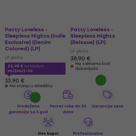
Patty Loveless -
Patty Loveless -
Sleepless Nights (Indie
Sleepless Nights
Exclusive) (Denim
(Reissue) (LP)
Colored) (LP)
LP ploča
LP ploča
38,90 €
Na zalihama kod
22,98 €
sa kodom
dobavljača
MUZMUZ-30
33,90 €
Na stanju u skladištu
Produžena
Povrat robe do 30
Garancija cene
garancija za 3 god
dana
3M+ kupci
Profesionalna