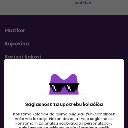
podrška
Muziker
Kupovina
Korisni linkovi
Kontakti
Kontaktiraj nas
Saglasnost za upotrebu kolačića
Koristimo kolačiće da bismo osigurali funkcionalnost
naše veb lokacije. Nakon davanja tvoje saglasnosti,
koristimo ih za analizu saobraćaja i personalizaciju
oglašavanja na reklamnim platformama trećih