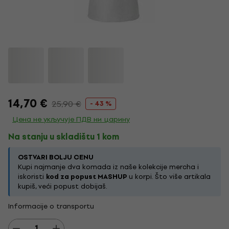
14,70 €
25,90 €
- 43 %
Цена не укључује ПДВ ни царину
Na stanju u skladištu 1 kom
OSTVARI BOLJU CENU
Kupi najmanje dva komada iz naše kolekcije mercha i
iskoristi
kod za popust MASHUP
u korpi. Što više artikala
kupiš, veći popust dobijaš.
Informacije o transportu