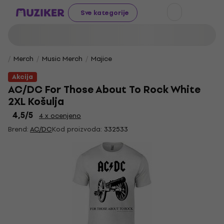
Sve kategorije
Merch
Music Merch
Majice
Akcija
AC/DC For Those About To Rock White
2XL Košulja
4,5
/5
4 x ocenjeno
Brend:
AC/DC
Kod proizvoda:
332533