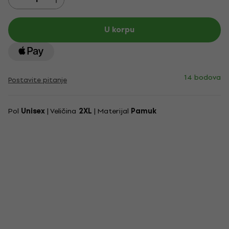
U korpu
14 bodova
Postavite pitanje
Pol
Unisex
| Veličina
2XL
| Materijal
Pamuk