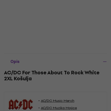
Opis
AC/DC For Those About To Rock White
2XL Košulja
AC/DC Music Merch
AC/DC Muzika Majice