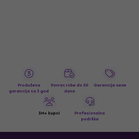
Produžena
Povrat robe do 30
Garancija cene
garancija za 3 god
dana
3M+ kupci
Profesionalna
podrška