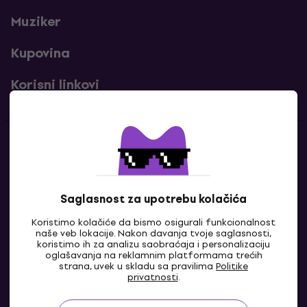
Muziker
Kupovina
Korisni linkovi
Kontakti
Kontaktiraj nas
Saglasnost za upotrebu kolačića
Koristimo kolačiće da bismo osigurali funkcionalnost
naše veb lokacije. Nakon davanja tvoje saglasnosti,
koristimo ih za analizu saobraćaja i personalizaciju
oglašavanja na reklamnim platformama trećih
strana, uvek u skladu sa pravilima
Politike
privatnosti
.