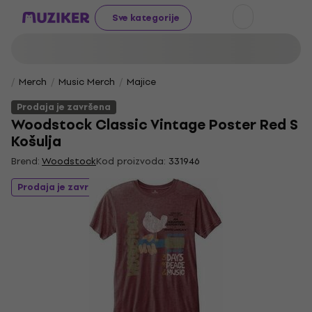
Sve kategorije
Merch
Music Merch
Majice
Prodaja je završena
Woodstock Classic Vintage Poster Red S
Košulja
Brend:
Woodstock
Kod proizvoda:
331946
Prodaja je završena