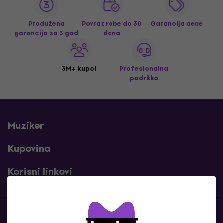
Produžena
Povrat robe do 30
Garancija cene
garancija za 3 god
dana
3M+ kupci
Profesionalna
podrška
Muziker
Kupovina
Korisni linkovi
Kontakti