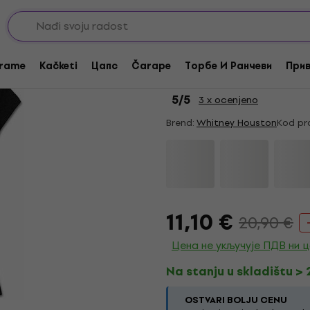
Akcija
Whitney Houston Bla
rame
Kačketi
Цапс
Čarape
Торбе И Ранчеви
Прив
Košulja
5
/5
3 x ocenjeno
Brend:
Whitney Houston
Kod pr
11,10 €
20,90 €
Цена не укључује ПДВ ни 
Na stanju u skladištu >
OSTVARI BOLJU CENU