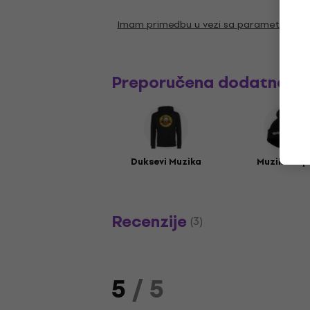
Imam primedbu u vezi sa parametrima
Preporučena dodatna o
Duksevi Muzika
Muzika kap
Recenzije
(3)
5
/ 5