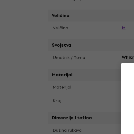
Veličina
M
Veličina
Svojstva
Umetnik / Tema
Whit
Materijal
Materijal
Meka
Kroj
Regul
Dimenzije i težina
Krat
Dužina rukava