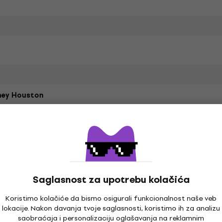
ney Houston
ni pamuk
Specifikacija materijala
aran kroj
Saglasnost za upotrebu kolačića
Koristimo kolačiće da bismo osigurali funkcionalnost naše veb
lokacije. Nakon davanja tvoje saglasnosti, koristimo ih za analizu
ak
saobraćaja i personalizaciju oglašavanja na reklamnim