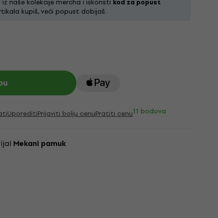
z naše kolekcije mercha i iskoristi
kod za popust
rtikala kupiš, veći popust dobijaš.
pu
11 bodova
ati
Uporediti
Prijaviti bolju cenu
Pratiti cenu
ijal
Mekani pamuk