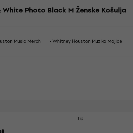
 White Photo Black M Ženske Košulja
uston Music Merch
Whitney Houston Muzika Majice
Tip
li