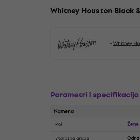
Whitney Houston Black &
Whitney Ho
Parametri i specifikacija
Namena
Žene
Pol
Starosna grupa
Odras