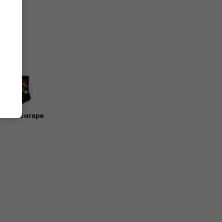
zičke čarape