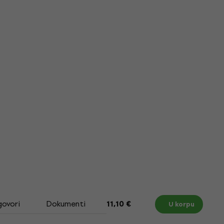
govori
Dokumenti
Size Chart
11,10 €
U korpu