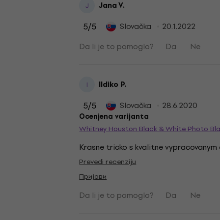
Jana V.
J
5
/5
Slovačka
20.1.2022
Da li je to pomoglo?
Da
Ne
Ildiko P.
I
5
/5
Slovačka
28.6.2020
Ocenjena varijanta
Whitney Houston Black & White Photo Bla
Krasne tricko s kvalitne vypracovany
Prevedi recenziju
Пријави
Da li je to pomoglo?
Da
Ne