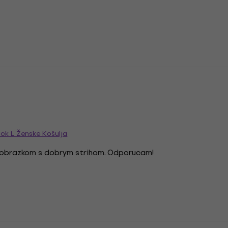
ck L Ženske Košulja
m obrazkom s dobrym strihom. Odporucam!