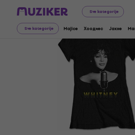
Merch
Music Merch
Majice
Sve kategorije
Majice
Хоодиес
Јакне
Ma
Sve kategorije