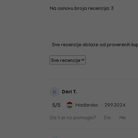
Na osnovu broja recenzija: 3
Sve recenzije dolaze od proverenih kupa
Dóri T.
D
5
/5
Mađarska
29.9.2024
Da li je to pomoglo?
Da
Ne