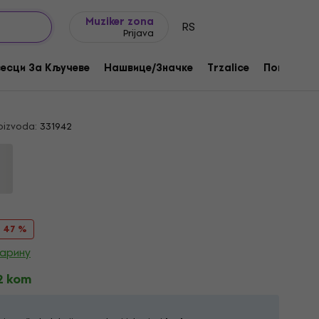
Ideje za poklone
FAQ
Muziker Blog
Muziker zona
RS
Prijava
ck & White Photo Black M Ženske
есци За Кључеве
Нашвице/Значке
Trzalice
Поклони
oizvoda:
331942
- 47 %
царину
 2 kom