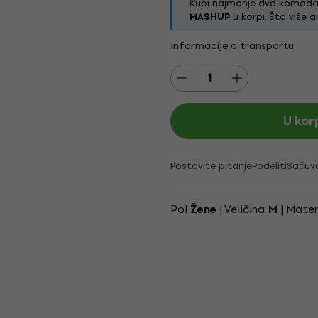
Kupi najmanje dva komada i
MASHUP
u korpi. Što više a
Informacije o transportu
U kor
Postavite pitanje
Podeliti
Sačuv
Pol
| Veličina
| Mater
Žene
M