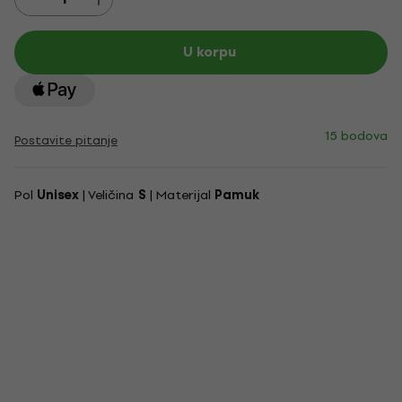
U korpu
15 bodova
Postavite pitanje
Pol
Unisex
| Veličina
S
| Materijal
Pamuk