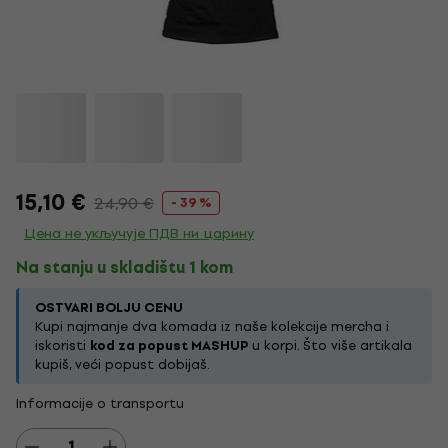
15,10 €
24,90 €
- 39 %
Цена не укључује ПДВ ни царину
Na stanju u skladištu 1 kom
OSTVARI BOLJU CENU
Kupi najmanje dva komada iz naše kolekcije mercha i
iskoristi
kod za popust MASHUP
u korpi. Što više artikala
kupiš, veći popust dobijaš.
Informacije o transportu