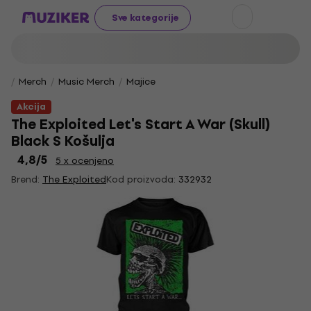
Sve kategorije
Merch
Music Merch
Majice
Akcija
The Exploited Let's Start A War (Skull)
Black S Košulja
4,8
/5
5 x ocenjeno
Brend:
The Exploited
Kod proizvoda:
332932