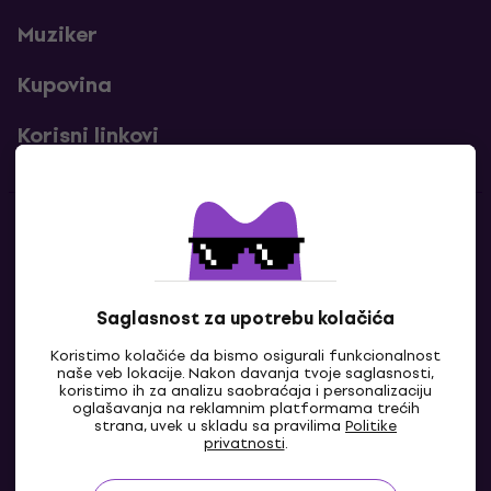
Muziker
Kupovina
Korisni linkovi
Kontakti
Kontaktiraj nas
Saglasnost za upotrebu kolačića
Koristimo kolačiće da bismo osigurali funkcionalnost
naše veb lokacije. Nakon davanja tvoje saglasnosti,
koristimo ih za analizu saobraćaja i personalizaciju
oglašavanja na reklamnim platformama trećih
strana, uvek u skladu sa pravilima
Politike
privatnosti
.