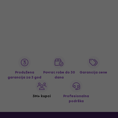
Produžena
Povrat robe do 30
Garancija cene
garancija za 3 god
dana
3M+ kupci
Profesionalna
podrška