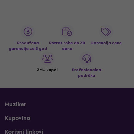
Produžena
Povrat robe do 30
Garancija cene
garancija za 3 god
dana
3M+ kupci
Profesionalna
podrška
Muziker
Kupovina
Korisni linkovi