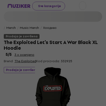
Sve kategorije
Merch
Music Merch
Хоодиес
Prodaja je završena
The Exploited Let's Start A War Black XL
Hoodie
5
/5
3 x ocenjeno
Brend:
The Exploited
Kod proizvoda:
332925
Prodaja je završena