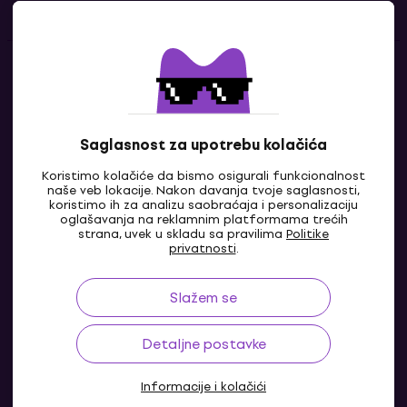
Kontakti
Kontaktiraj nas
Saglasnost za upotrebu kolačića
Koristimo kolačiće da bismo osigurali funkcionalnost
naše veb lokacije. Nakon davanja tvoje saglasnosti,
koristimo ih za analizu saobraćaja i personalizaciju
oglašavanja na reklamnim platformama trećih
strana, uvek u skladu sa pravilima
Politike
privatnosti
.
Slažem se
RS
Detaljne postavke
Informacije i kolačići