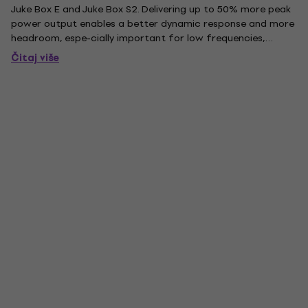
Juke Box E and Juke Box S2. Delivering up to 50% more peak
power output enables a better dynamic response and more
headroom, espe-cially important for low frequencies,
resulting in a more accurate translation of overall
Čitaj više
transients and bass power. It provides true grounding over a
3 pin...