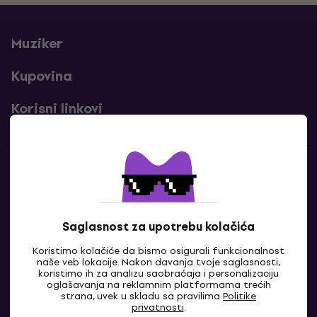
Muziker
Kupovina
Korisni linkovi
Kontakti
Kontaktiraj nas
Saglasnost za upotrebu kolačića
Koristimo kolačiće da bismo osigurali funkcionalnost
naše veb lokacije. Nakon davanja tvoje saglasnosti,
koristimo ih za analizu saobraćaja i personalizaciju
oglašavanja na reklamnim platformama trećih
strana, uvek u skladu sa pravilima
Politike
privatnosti
.