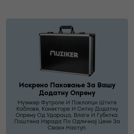
Искрено Паковање За Вашу
Додатну Опрему
Музикер Футроле И Поклопци Штите
Каблове, Конекторе И Ситну Додатну
Опрему Од Удараца, Влаге И Губитка.
Поштена Израда По Одличној Цени За
Сваки Наступ.