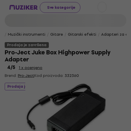
Sve kategorije
Muzički instrumenti
Gitare
Gitarski efekti
Adapteri za ef
Prodaja je završena
Pro-Ject Juke Box Highpower Supply
Adapter
4
/5
1 x ocenjeno
Brend:
Pro-Ject
Kod proizvoda:
332360
Prodaja je završena