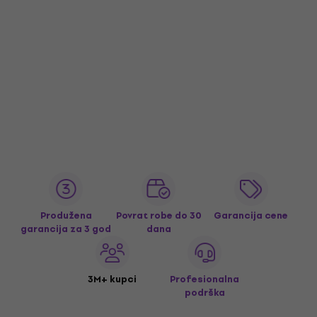
Produžena
Povrat robe do 30
Garancija cene
garancija za 3 god
dana
3M+ kupci
Profesionalna
podrška