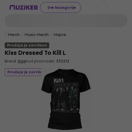
Sve kategorije
Merch
Music Merch
Majice
Prodaja je završena
Kiss Dressed To Kill L
Brend:
Kiss
Kod proizvoda:
333212
Prodaja je završena