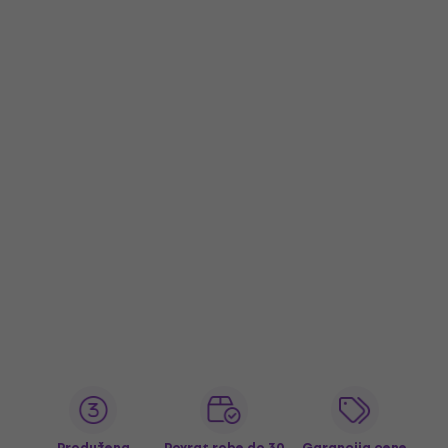
Produžena
Povrat robe do 30
Garancija cene