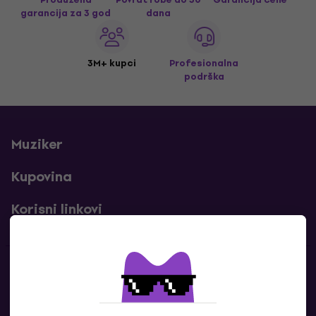
garancija za 3 god
dana
3M+ kupci
Profesionalna
podrška
Muziker
Kupovina
Korisni linkovi
Kontakti
Kontaktiraj nas