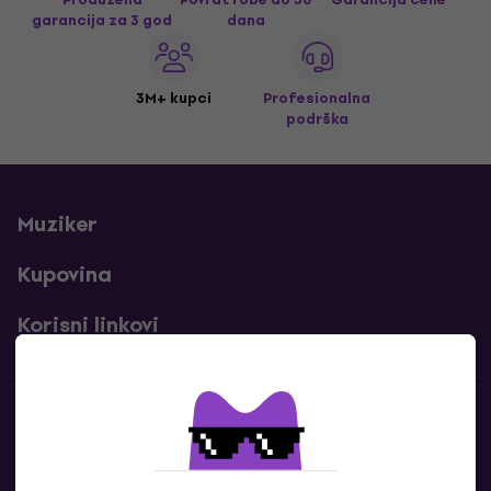
garancija za 3 god
dana
3M+ kupci
Profesionalna
podrška
Muziker
Kupovina
Korisni linkovi
Kontakti
Kontaktiraj nas