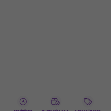
Produžena
Povrat robe do 30
Garancija cene