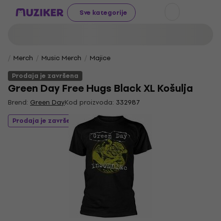
Sve kategorije
Merch
Music Merch
Majice
Prodaja je završena
Green Day Free Hugs Black XL Košulja
Brend:
Green Day
Kod proizvoda:
332987
Prodaja je završena