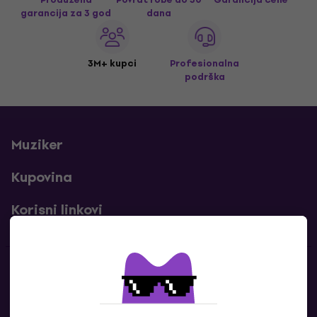
garancija za 3 god
dana
3M+ kupci
Profesionalna
podrška
Muziker
Kupovina
Korisni linkovi
Kontakti
Kontaktiraj nas