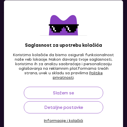
Kontakti
Kontaktiraj nas
Saglasnost za upotrebu kolačića
Koristimo kolačiće da bismo osigurali funkcionalnost
naše veb lokacije. Nakon davanja tvoje saglasnosti,
koristimo ih za analizu saobraćaja i personalizaciju
oglašavanja na reklamnim platformama trećih
strana, uvek u skladu sa pravilima
Politike
privatnosti
.
Slažem se
RS
Detaljne postavke
Informacije i kolačići