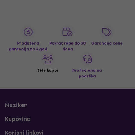
Produžena
Povrat robe do 30
Garancija cene
garancija za 3 god
dana
3M+ kupci
Profesionalna
podrška
Muziker
Kupovina
Korisni linkovi