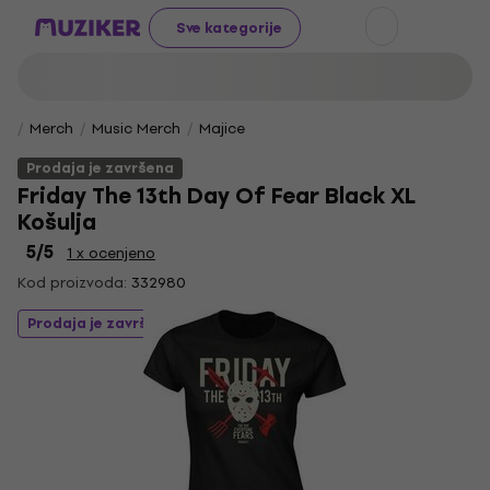
Sve kategorije
Merch
Music Merch
Majice
Prodaja je završena
Friday The 13th Day Of Fear Black XL
Košulja
5
/5
1 x ocenjeno
Kod proizvoda:
332980
Prodaja je završena