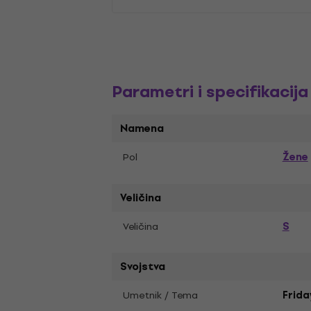
Parametri i specifikacija
Namena
Žene
Pol
Veličina
S
Veličina
Svojstva
Umetnik / Tema
Frida