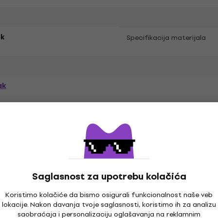
k
Specifikacija materijala
ak
prema
Saglasnost za upotrebu kolačića
Koristimo kolačiće da bismo osigurali funkcionalnost naše veb
lokacije. Nakon davanja tvoje saglasnosti, koristimo ih za analizu
e
LP ploče
Muzika kačketi
Mu
saobraćaja i personalizaciju oglašavanja na reklamnim