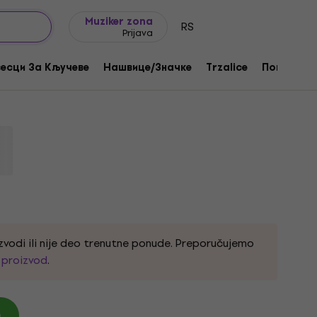
Ideje za poklone
FAQ
Muziker Blog
Muziker zona
RS
Prijava
Of Fear Black S Košulja
есци За Кључеве
Нашвице/Значке
Trzalice
Поклони
zvodi ili nije deo trenutne ponude. Preporučujemo
i proizvod
.
)