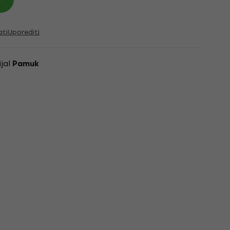
ati
Uporediti
ijal
Pamuk