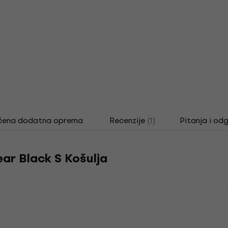
čena dodatna oprema
Recenzije
(1)
Pitanja i od
ear Black S Košulja