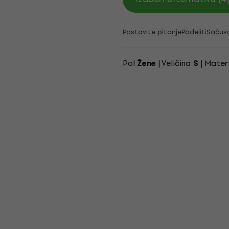
Postavite pitanje
Podeliti
Sačuv
Pol
| Veličina
| Mater
Žene
S