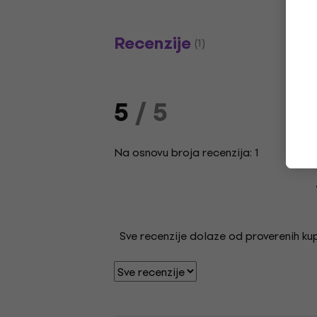
Recenzije
(1)
5
/ 5
Na osnovu broja recenzija: 1
Sve recenzije dolaze od proverenih kupa