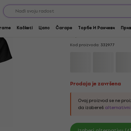
Prodaja je završena
Friday The 13th Day 
rame
Kačketi
Цапс
Čarape
Торбе И Ранчеви
Прив
5
/5
1 x ocenjeno
Kod proizvoda:
332977
Prodaja je završena
Ovaj proizvod se ne proi
da izabereš
alternativn
Izaberi alternativu (4