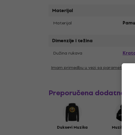
Materijal
Materijal
Pamu
Dimenzije i težina
Krat
Dužina rukava
Imam primedbu u vezi sa parametrima
Preporučena dodatna o
Duksevi Muzika
Muzika kap