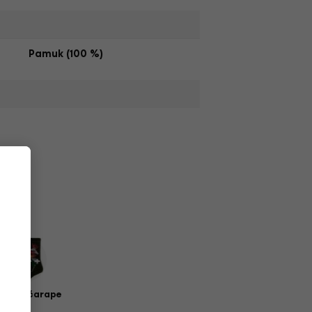
Pamuk (100 %)
zičke čarape