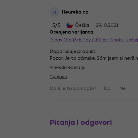
Heureka.cz
H
5
/5
Češka
29.10.2021
Ocenjena varijanta
Friday The 13th Day Of Fear Black L Košul
Doporučuje produkt
Pozor. Je to dámské. Sám jsem si nevšim
Prevedi recenziju
Пријави
Da li je to pomoglo?
Da
Ne
Pitanja i odgovori