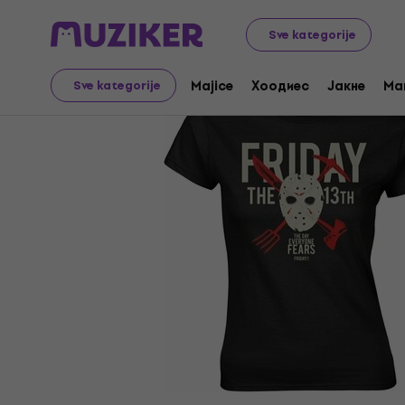
Merch
Music Merch
Majice
Sve kategorije
Majice
Хоодиес
Јакне
Ma
Sve kategorije
Prodaja je završena