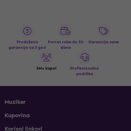
Produžena
Povrat robe do 30
Garancija cene
garancija za 3 god
dana
3M+ kupci
Profesionalna
podrška
Muziker
Kupovina
Korisni linkovi