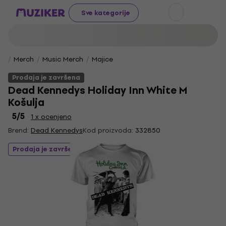
Sve kategorije
Merch
Music Merch
Majice
Prodaja je završena
Dead Kennedys Holiday Inn White M
Košulja
5
/5
1 x ocenjeno
Brend:
Dead Kennedys
Kod proizvoda:
332850
Prodaja je završena