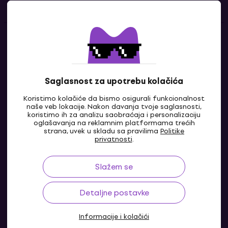
Kontakti
Kontaktiraj nas
Saglasnost za upotrebu kolačića
Koristimo kolačiće da bismo osigurali funkcionalnost
naše veb lokacije. Nakon davanja tvoje saglasnosti,
koristimo ih za analizu saobraćaja i personalizaciju
oglašavanja na reklamnim platformama trećih
strana, uvek u skladu sa pravilima
Politike
privatnosti
.
Slažem se
RS
Detaljne postavke
Informacije i kolačići