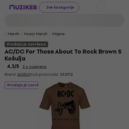
Sve kategorije
Merch
Music Merch
Majice
Prodaja je završena
AC/DC For Those About To Rock Brown S
Košulja
4,3
/5
3 x ocenjeno
Brend:
AC/DC
Kod proizvoda:
332512
Prodaja je završena