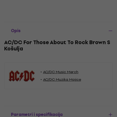
Opis
AC/DC For Those About To Rock Brown S
Košulja
AC/DC Music Merch
AC/DC Muzika Majice
Parametri i specifikacija