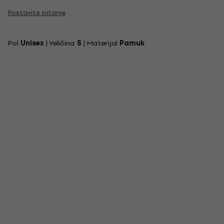
Postavite pitanje
Pol
Unisex
| Veličina
S
| Materijal
Pamuk