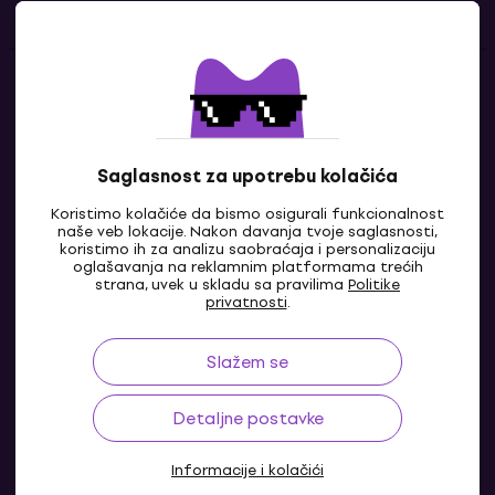
Kontakti
Kontaktiraj nas
Saglasnost za upotrebu kolačića
Koristimo kolačiće da bismo osigurali funkcionalnost
naše veb lokacije. Nakon davanja tvoje saglasnosti,
koristimo ih za analizu saobraćaja i personalizaciju
oglašavanja na reklamnim platformama trećih
strana, uvek u skladu sa pravilima
Politike
privatnosti
.
Slažem se
RS
Detaljne postavke
Informacije i kolačići