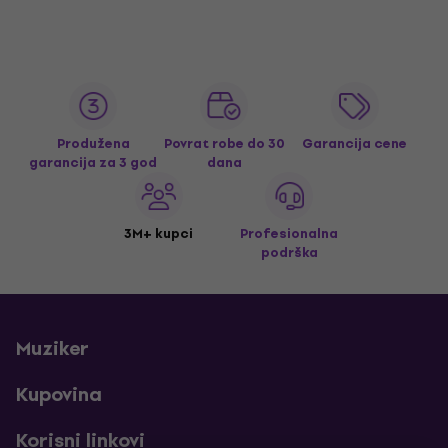
Produžena
Povrat robe do 30
Garancija cene
garancija za 3 god
dana
3M+ kupci
Profesionalna
podrška
Muziker
Kupovina
Korisni linkovi