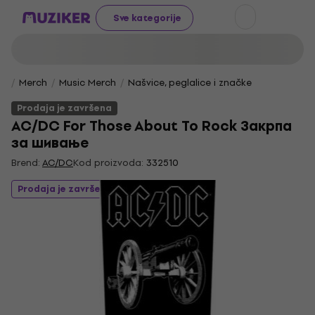
Sve kategorije
Merch
Music Merch
Našvice, peglalice i značke
Prodaja je završena
AC/DC For Those About To Rock Закрпа
за шивање
Brend:
AC/DC
Kod proizvoda:
332510
Prodaja je završena