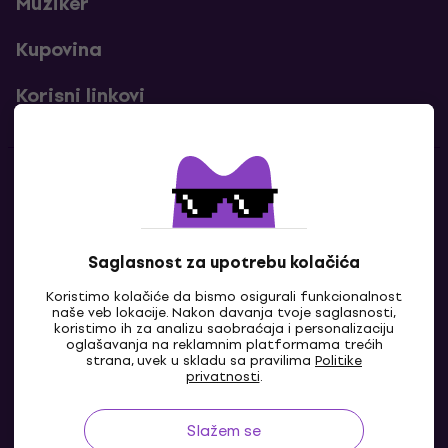
Muziker
Kupovina
Korisni linkovi
Kontakti
Kontaktiraj nas
Saglasnost za upotrebu kolačića
Koristimo kolačiće da bismo osigurali funkcionalnost
naše veb lokacije. Nakon davanja tvoje saglasnosti,
koristimo ih za analizu saobraćaja i personalizaciju
oglašavanja na reklamnim platformama trećih
strana, uvek u skladu sa pravilima
Politike
privatnosti
.
Slažem se
RS