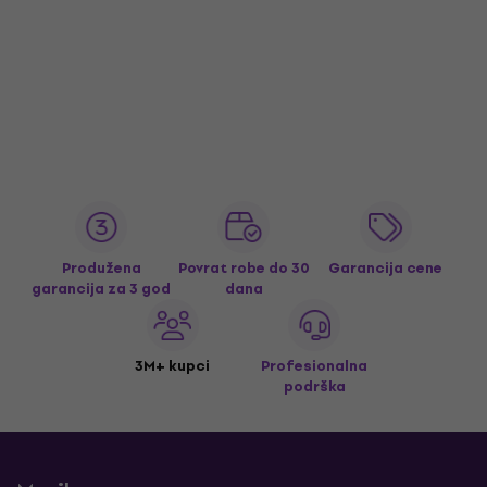
Produžena
Povrat robe do 30
Garancija cene
garancija za 3 god
dana
3M+ kupci
Profesionalna
podrška