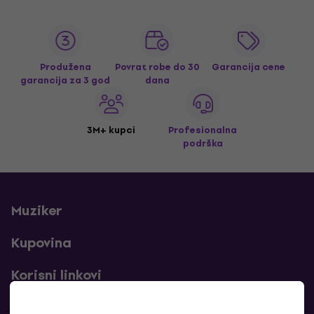
Produžena
Povrat robe do 30
Garancija cene
garancija za 3 god
dana
3M+ kupci
Profesionalna
podrška
Muziker
Kupovina
Korisni linkovi