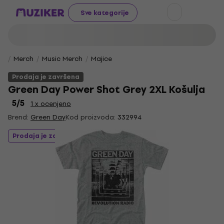
Sve kategorije
Merch
Music Merch
Majice
Prodaja je završena
Green Day Power Shot Grey 2XL Košulja
5
/5
1 x ocenjeno
Brend:
Green Day
Kod proizvoda:
332994
Prodaja je završena