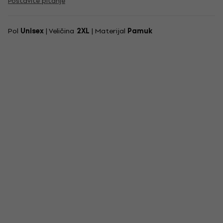
Postavite pitanje
Pol
Unisex
| Veličina
2XL
| Materijal
Pamuk