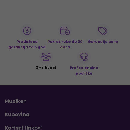
Produžena
Povrat robe do 30
Garancija cene
garancija za 3 god
dana
3M+ kupci
Profesionalna
podrška
Muziker
Kupovina
Korisni linkovi