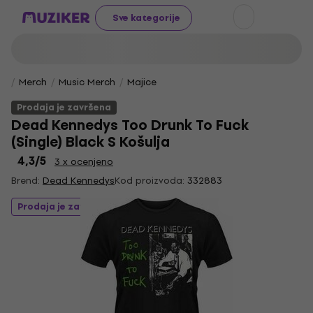
Sve kategorije
Merch
Music Merch
Majice
Prodaja je završena
Dead Kennedys Too Drunk To Fuck
(Single) Black S Košulja
4,3
/5
3 x ocenjeno
Brend:
Dead Kennedys
Kod proizvoda:
332883
Prodaja je završena