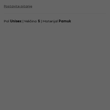
Postavite pitanje
Pol
Unisex
| Veličina
S
| Materijal
Pamuk