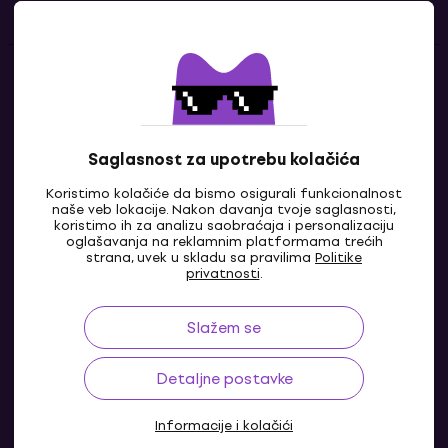
Kontakti
Kontaktiraj nas
Saglasnost za upotrebu kolačića
Koristimo kolačiće da bismo osigurali funkcionalnost
naše veb lokacije. Nakon davanja tvoje saglasnosti,
koristimo ih za analizu saobraćaja i personalizaciju
oglašavanja na reklamnim platformama trećih
strana, uvek u skladu sa pravilima
Politike
privatnosti
.
Slažem se
RS
Detaljne postavke
Informacije i kolačići