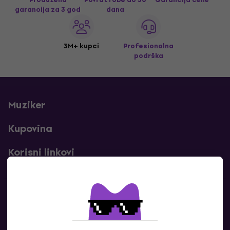
garancija za 3 god
dana
3M+ kupci
Profesionalna
podrška
Muziker
Kupovina
Korisni linkovi
Kontakti
Kontaktiraj nas