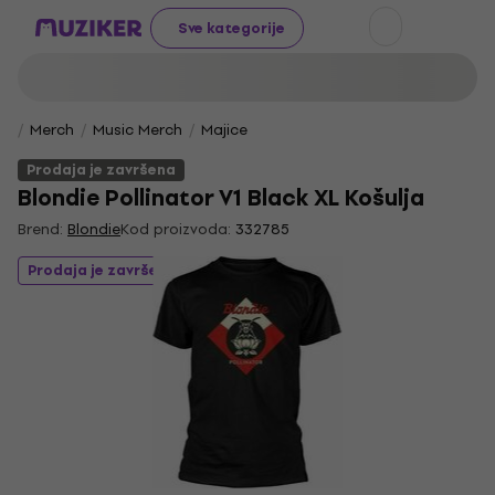
Sve kategorije
Merch
Music Merch
Majice
Prodaja je završena
Blondie Pollinator V1 Black XL Košulja
Brend:
Blondie
Kod proizvoda:
332785
Prodaja je završena