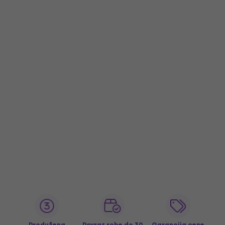
Produžena
Povrat robe do 30
Garancija cene