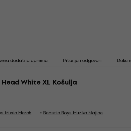
čena dodatna oprema
Pitanja i odgovori
Dokum
 Head White XL Košulja
ys Music Merch
Beastie Boys Muzika Majice