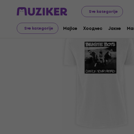
Merch
Music Merch
Majice
Sve kategorije
Majice
Хоодиес
Јакне
Ma
Sve kategorije
Prodaja je završena