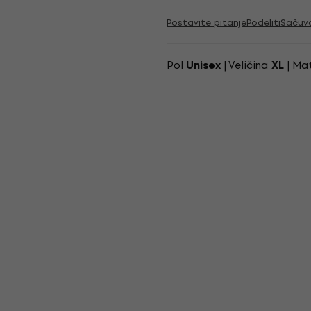
Postavite pitanje
Podeliti
Sačuv
Pol
| Veličina
| Mat
Unisex
XL