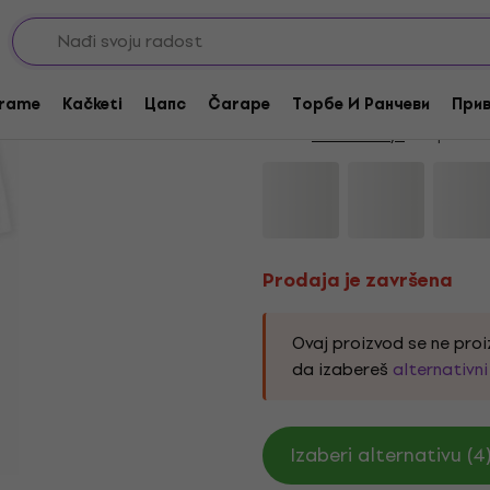
Prodaja je završena
Beastie Boys Check 
rame
Kačketi
Цапс
Čarape
Торбе И Ранчеви
Прив
Brend:
Beastie Boys
Kod proizv
Prodaja je završena
Ovaj proizvod se ne proi
da izabereš
alternativn
Izaberi alternativu (4