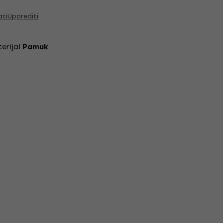
ati
Uporediti
erijal
Pamuk