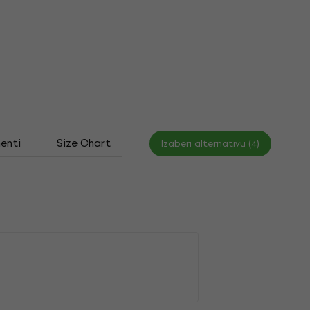
enti
Size Chart
Izaberi alternativu (4)