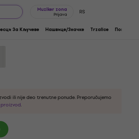
Ideje za poklone
FAQ
Muziker Blog
Muziker zona
RS
Prijava
Your Head White XL Košulja
есци За Кључеве
Нашвице/Значке
Trzalice
Поклони
oda:
332708
zvodi ili nije deo trenutne ponude. Preporučujemo
i proizvod
.
)