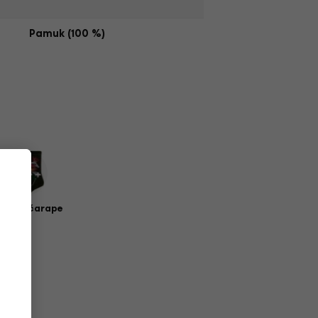
Pamuk (100 %)
zičke čarape