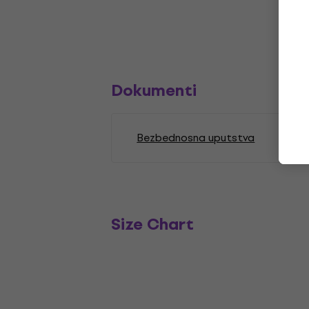
Dokumenti
Bezbednosna uputstva
Size Chart