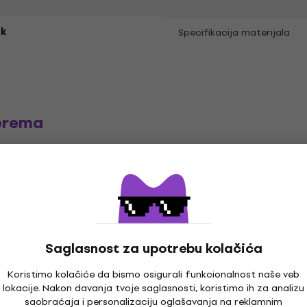
k
Specifikacija materijala
prema
e
LP ploče
Muzika kačketi
Mu
Saglasnost za upotrebu kolačića
Koristimo kolačiće da bismo osigurali funkcionalnost naše veb
lokacije. Nakon davanja tvoje saglasnosti, koristimo ih za analizu
saobraćaja i personalizaciju oglašavanja na reklamnim