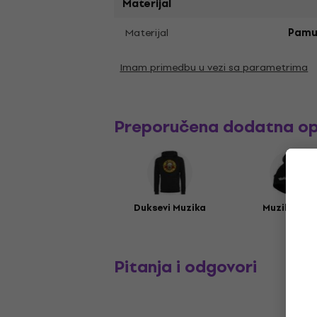
Materijal
Materijal
Pamu
Imam primedbu u vezi sa parametrima
Preporučena dodatna o
Duksevi Muzika
Muzika kap
Pitanja i odgovori