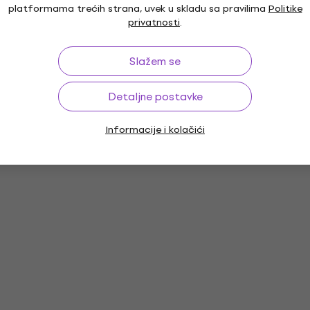
platformama trećih strana, uvek u skladu sa pravilima
Politike
privatnosti
.
Slažem se
Detaljne postavke
Informacije i kolačići