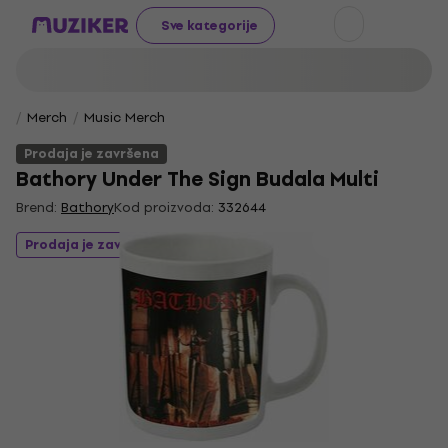
Sve kategorije
Merch
Music Merch
Prodaja je završena
Bathory Under The Sign Budala Multi
Brend:
Bathory
Kod proizvoda:
332644
Prodaja je završena