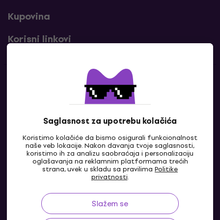
Kupovina
Korisni linkovi
Kontakti
Kontaktiraj nas
Saglasnost za upotrebu kolačića
Koristimo kolačiće da bismo osigurali funkcionalnost
naše veb lokacije. Nakon davanja tvoje saglasnosti,
koristimo ih za analizu saobraćaja i personalizaciju
oglašavanja na reklamnim platformama trećih
strana, uvek u skladu sa pravilima
Politike
privatnosti
.
Slažem se
RS