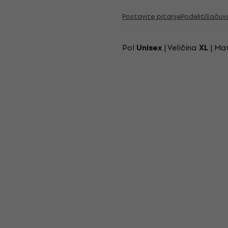
Postavite pitanje
Podeliti
Sačuv
Pol
| Veličina
| Mat
Unisex
XL