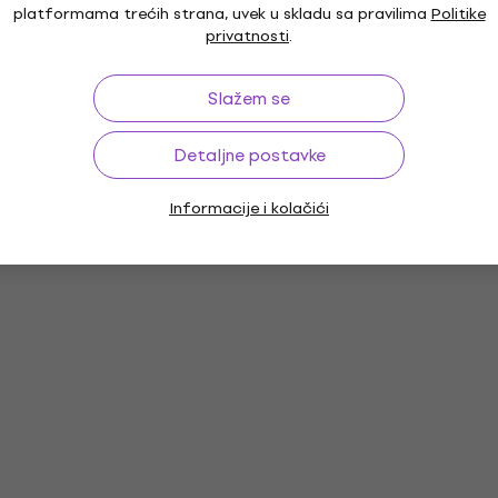
platformama trećih strana, uvek u skladu sa pravilima
Politike
privatnosti
.
Slažem se
Detaljne postavke
Informacije i kolačići