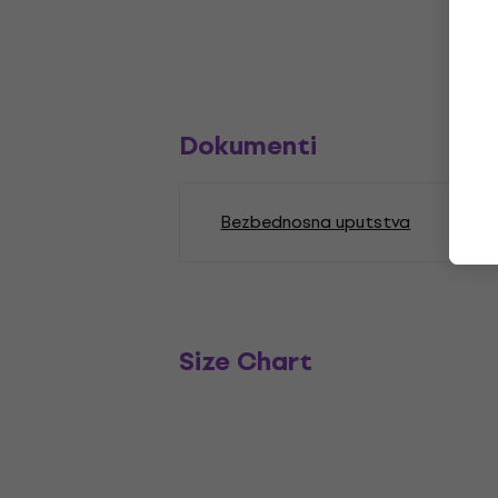
Dokumenti
Bezbednosna uputstva
Size Chart