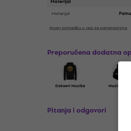
Materijal
Materijal
Pamu
Imam primedbu u vezi sa parametrima
Preporučena dodatna o
Duksevi Muzika
Muzika kap
Pitanja i odgovori