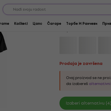
Prodaja je završena
Aliens Title Black XL
rame
Kačketi
Цапс
Čarape
Торбе И Ранчеви
Прив
Kod proizvoda:
332600
Prodaja je završena
Ovaj proizvod se ne proi
da izabereš
alternativn
Izaberi alternativu (4