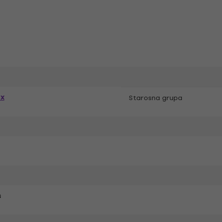
ex
Starosna grupa
s