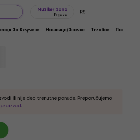
Ideje za poklone
FAQ
Muziker Blog
Muziker zona
RS
Prijava
 Košulja
есци За Кључеве
Нашвице/Значке
Trzalice
Поклони
zvodi ili nije deo trenutne ponude. Preporučujemo
i proizvod
.
)