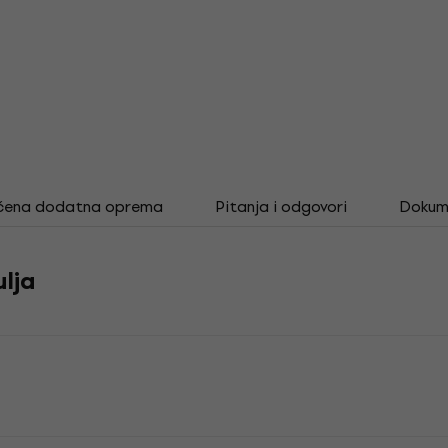
čena dodatna oprema
Pitanja i odgovori
Dokum
ulja