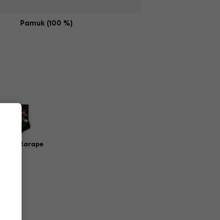
Pamuk (100 %)
zičke čarape