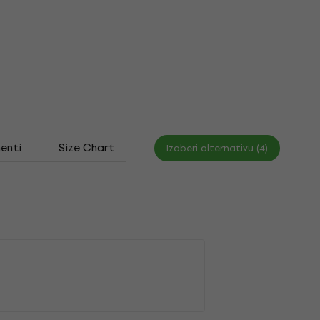
enti
Size Chart
Izaberi alternativu (4)