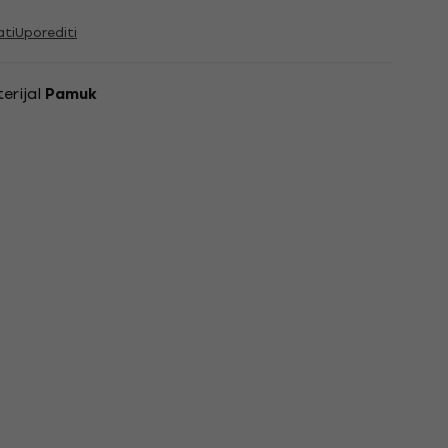
ati
Uporediti
erijal
Pamuk