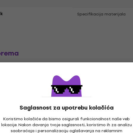
k
Specifikacija materijala
prema
e
LP ploče
Muzika kačketi
Mu
Saglasnost za upotrebu kolačića
Koristimo kolačiće da bismo osigurali funkcionalnost naše veb
lokacije. Nakon davanja tvoje saglasnosti, koristimo ih za analizu
saobraćaja i personalizaciju oglašavanja na reklamnim