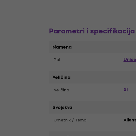
Parametri i specifikacija
Namena
Unis
Pol
Veličina
XL
Veličina
Svojstva
Umetnik / Tema
Alien