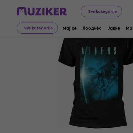
Merch
Music Merch
Majice
Sve kategorije
Majice
Хоодиес
Јакне
Ma
Sve kategorije
Prodaja je završena