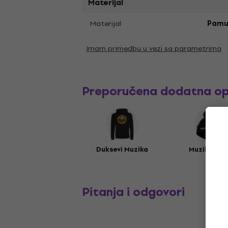
Materijal
Materijal
Pamu
Imam primedbu u vezi sa parametrima
Preporučena dodatna o
Duksevi Muzika
Muzika kap
Pitanja i odgovori