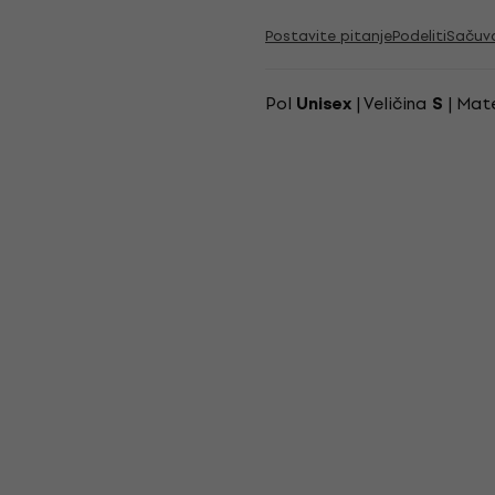
Postavite pitanje
Podeliti
Sačuv
Pol
| Veličina
| Mate
Unisex
S