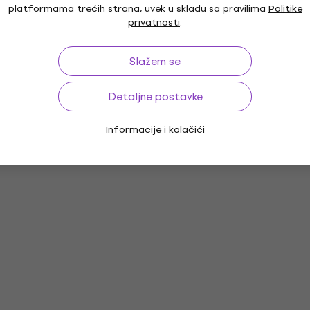
platformama trećih strana, uvek u skladu sa pravilima
Politike
privatnosti
.
Slažem se
Detaljne postavke
Informacije i kolačići