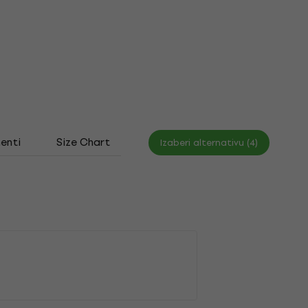
enti
Size Chart
Izaberi alternativu (4)