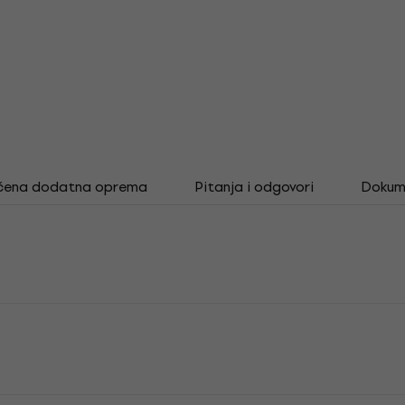
čena dodatna oprema
Pitanja i odgovori
Dokum