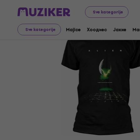
Merch
Music Merch
Majice
Sve kategorije
Majice
Хоодиес
Јакне
Ma
Sve kategorije
Prodaja je završena