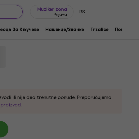
Ideje za poklone
FAQ
Muziker Blog
Muziker zona
RS
Prijava
 S
есци За Кључеве
Нашвице/Значке
Trzalice
Поклони
zvodi ili nije deo trenutne ponude. Preporučujemo
i proizvod
.
)