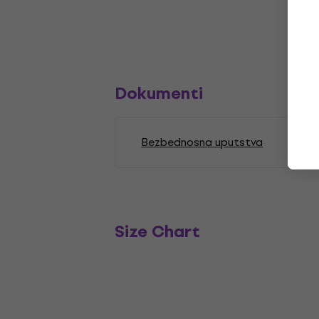
Dokumenti
Bezbednosna uputstva
Size Chart