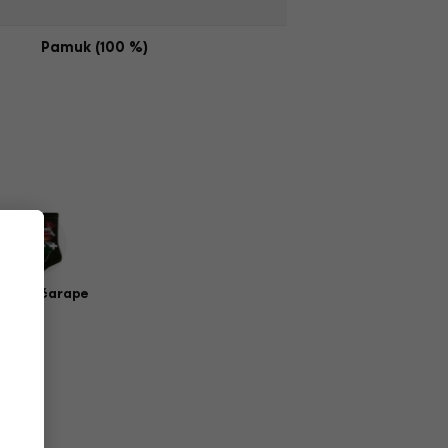
Pamuk (100 %)
zičke čarape