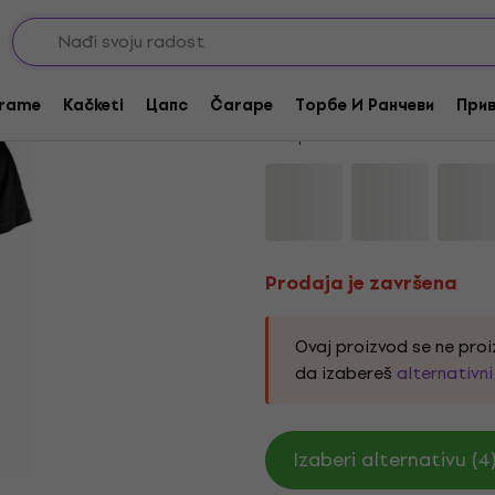
Prodaja je završena
Alien Original Poster
rame
Kačketi
Цапс
Čarape
Торбе И Ранчеви
Прив
Kod proizvoda:
332592
Prodaja je završena
Ovaj proizvod se ne proi
da izabereš
alternativn
Izaberi alternativu (4