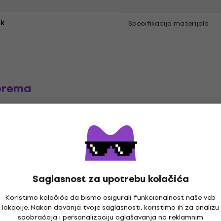
k
Specifikacija materijala
prema
e
LP ploče
Muzika kačketi
Mu
Saglasnost za upotrebu kolačića
Koristimo kolačiće da bismo osigurali funkcionalnost naše veb
lokacije. Nakon davanja tvoje saglasnosti, koristimo ih za analizu
saobraćaja i personalizaciju oglašavanja na reklamnim