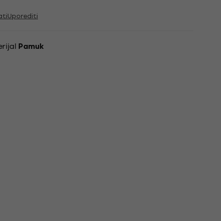
ati
Uporediti
rijal
Pamuk