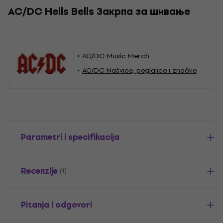
AC/DC Hells Bells Закрпа за шивање
AC/DC Music Merch
AC/DC Našvice, peglalice i značke
Parametri i specifikacija
Recenzije
(1)
Pitanja i odgovori