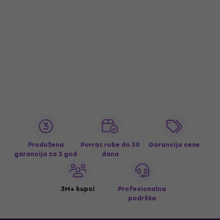
Produžena
Povrat robe do 30
Garancija cene
garancija za 3 god
dana
3M+ kupci
Profesionalna
podrška