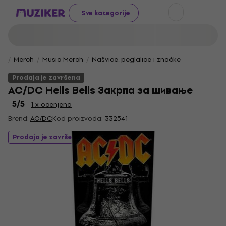
Sve kategorije
Merch
Music Merch
Našvice, peglalice i značke
Prodaja je završena
AC/DC Hells Bells Закрпа за шивање
5
/5
1 x ocenjeno
Brend:
AC/DC
Kod proizvoda:
332541
Prodaja je završena