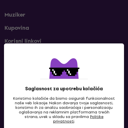
Muziker
Kupovina
Korisni linkovi
Kontakti
Kontaktiraj nas
Saglasnost za upotrebu kolačića
Koristimo kolačiće da bismo osigurali funkcionalnost
naše veb lokacije. Nakon davanja tvoje saglasnosti,
koristimo ih za analizu saobraćaja i personalizaciju
oglašavanja na reklamnim platformama trećih
strana, uvek u skladu sa pravilima
Politike
privatnosti
.