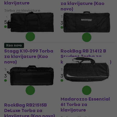
klavijature
za klavijature (Kao
novo)
Torba za klavijature
4,4
/5
Torba za klavijature
57,40 €
30,90 €
31,58 €
Na stanju u skladištu
Na stanju u skladištu
Kao novo
Stagg K10-099 Torba
RockBag RB 21412 B
za klavijature (Kao
Student Torba za
novo)
klavijature (Kao novo)
Torba za klavijature
Torba za klavijature
37,80 €
42,08 €
37,40 €
38,51 €
Na stanju u skladištu
Na stanju u skladištu
Madarozzo Essential
61 Torba za
RockBag RB21515B
klavijature
DeLuxe Torba za
klavijature (Kao novo)