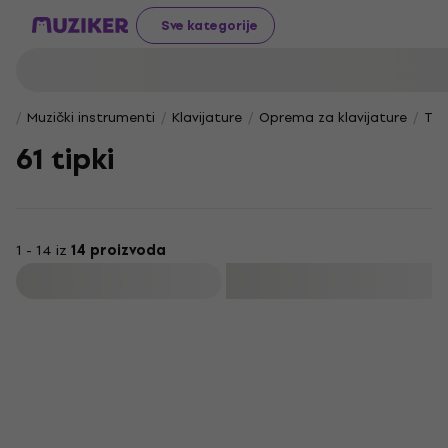
Sve kategorije
Muzički instrumenti
Klavijature
Oprema za klavijature
Tor
61 tipki
1 - 14 iz
14 proizvoda
Filtrirati
Novo