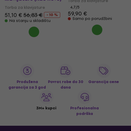
Torba za klavijature
Torba za klavijature
4,7
/5
59,90 €
51,10 €
56,83 €
- 10 %
Samo po porudžbini
Na stanju u skladištu
Produžena
Povrat robe do 30
Garancija cene
garancija za 3 god
dana
3M+ kupci
Profesionalna
podrška