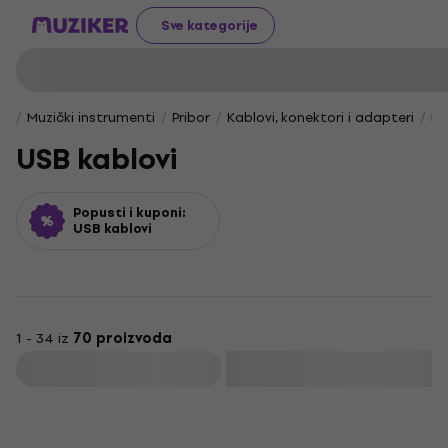
Sve kategorije
Muzički instrumenti
Pribor
Kablovi, konektori i adapteri
Ko
USB kablovi
Popusti i kuponi:
USB kablovi
1 - 34 iz
70 proizvoda
Filtrirati