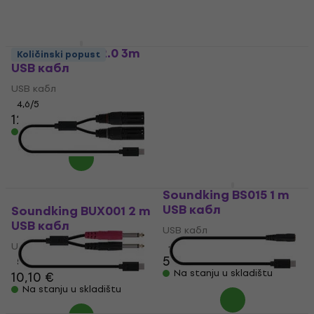
Na stanju u skladištu
Na stanju u skladištu
Klotz USB AB3 2.0 3m
Soundking BUJ003 2 m
Količinski popust
USB кабл
USB кабл
USB кабл
USB кабл
4,6
/5
5
/5
12,90 €
8,69 €
Na stanju u skladištu
Na stanju u skladištu
Soundking BS015 1 m
USB кабл
Soundking BUX001 2 m
USB кабл
USB кабл
USB кабл
4,9
/5
5,69 €
5
/5
Na stanju u skladištu
10,10 €
Na stanju u skladištu