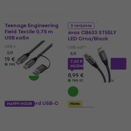
HAPPY HOUR
Teenage Engineering
2 varijante
Field Textile 0,75 m
Avax CB633 STEELY
USB кабл
LED Crna/Black
USB кабл
USB кабл
5
/5
5
/5
19 €
7,62 €
sa kodom
Na stanju u skladištu
MUZMUZ-15
8,99 €
Na stanju u skladištu
PremiumCord USB-C
HAPPY HOUR
Novo
to USB-C with
4 varijante
Reduction Braided 2
PremiumCord USB-C
m USB кабл
to USB-C Braided
Siva/Ravni - Ravni
USB кабл