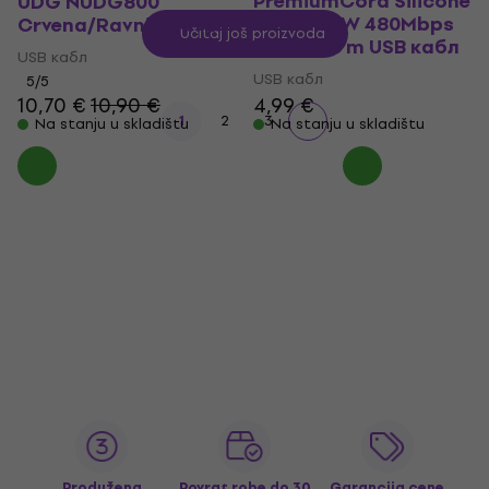
PremiumCord Silicone
UDG NUDG800
USB-C 60W 480Mbps
Crvena/Ravni - Ravni
Učitaj još proizvoda
Yellow 1,5 m USB кабл
USB кабл
USB кабл
5
/5
10,70 €
10,90 €
4,99 €
1
2
3
Na stanju u skladištu
Na stanju u skladištu
Produžena
Povrat robe do 30
Garancija cene