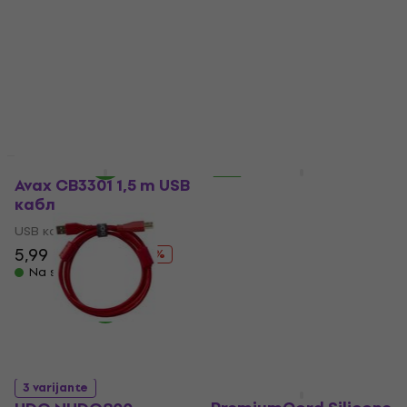
UDG NUDG800
Crna/Ravni - Ravni
USB кабл
5
/5
USB кабл
5
/5
21,69 €
sa kodom
MUZMUZ-5
10,25 €
sa kodom
MUZMUZ-5
22,90 €
Na stanju u skladištu
10,90 €
Na stanju u skladištu
Novo
Avax CB3301 1,5 m USB
PremiumCord Silicone
кабл
USB-C 60W 480Mbps
Blue 1,5 m USB кабл
USB кабл
USB кабл
5,99 €
7,99 €
- 25 %
4,99 €
Na stanju u skladištu
Na stanju u skladištu
3 varijante