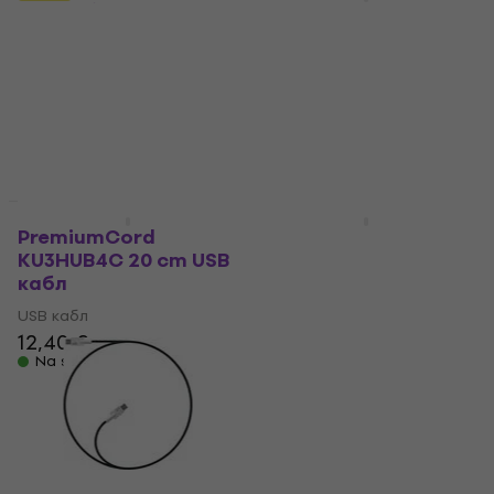
USB кабл
UDG Ultimate Audio
USB 3.0 C-A 1,5 m USB
USB кабл
кабл
6,79 €
Na stanju u skladištu
USB кабл
16,70 €
18,90 €
- 12 %
Na stanju u skladištu
Količinski popust
Količinski popust
PremiumCord
PremiumCord
KU3HUB4C 20 cm USB
KU3HUB4E 10 cm USB
кабл
кабл
USB кабл
USB кабл
12,40 €
12,80 €
Na stanju u skladištu
Na stanju u skladištu