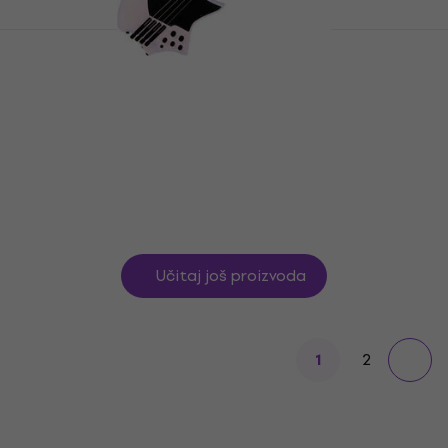
HILS Guitars HZB4 NEXT Aura Pearl
Headless bas gitara (Kao novo)
Headless bas gitara
342 €
664,29 €
- 49 %
Na stanju u skladištu
Učitaj još proizvoda
2
1