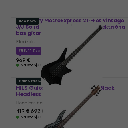
Sadowsky MetroExpress 21-Fret Vintage
Kao novo
J/J Solid Sage Green Metallic Električna
bas gitara
Električna bas gitara
788,41 €
sa kodom
MUZMUZ-15
969 €
Na stanju u skladištu
Samo raspakovano
HILS Guitars HZB4 NEXT Satin Black
Headless bas gitara (Kao novo)
Headless bas gitara
419 €
692,01 €
- 39 %
Na stanju u skladištu