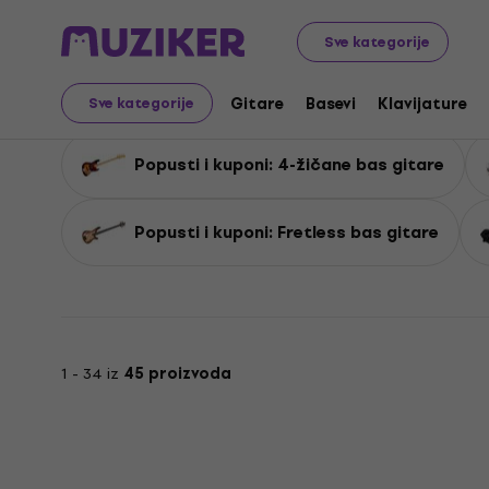
Popusti i kuponi
Muzički instrumenti
Basevi
Popusti 
Sve kategorije
Popusti i kuponi: Elekt
Gitare
Basevi
Klavijature
Sve kategorije
Popusti i kuponi: 4-žičane bas gitare
Popusti i kuponi: Fretless bas gitare
1 - 34 iz
45 proizvoda