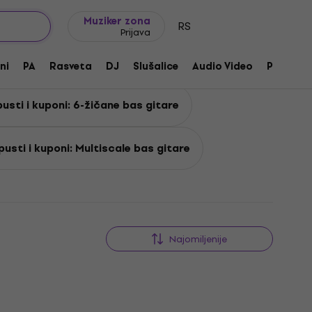
Ideje za poklone
FAQ
Muziker Blog
Muziker zona
RS
Prijava
ni
PA
Rasveta
DJ
Slušalice
Audio Video
Pribor
usti i kuponi: 6-žičane bas gitare
usti i kuponi: Multiscale bas gitare
Najomiljenije