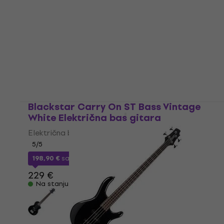
Blackstar Carry On ST Bass Vintage
White Električna bas gitara
Električna bas gitara
5
/5
198,90 €
sa kodom
MUZMUZ-10
229 €
Na stanju u skladištu