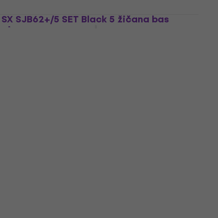
SX SJB62+/5 SET Black 5 žičana bas
gitara
5 žičana bas gitara
192,26 €
sa kodom
MUZMUZ-10
219 €
Na stanju u skladištu