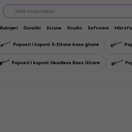
i kuponi: Električne bas gitare
rične bas gitare
Bubnjevi
Duvački
Strune
Studio
Software
Mikrofo
Popusti i kuponi: 5-žičane bass gitare
Pop
Popusti i kuponi: Headless Bass Gitare
Pop
Akcija