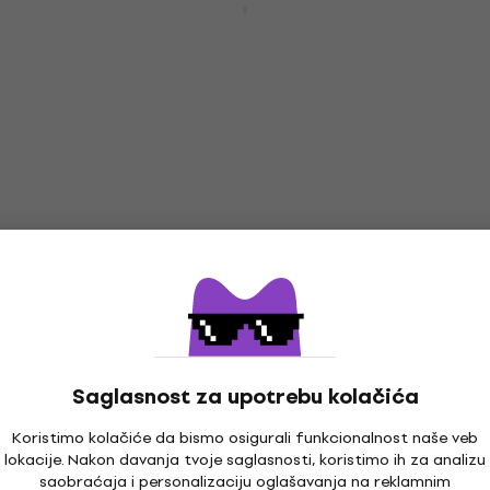
bas gitara
Električna bas gitara
499 €
589 €
- 15 %
Na stanju u skladištu
Sire Marcus Miller V7 Ash Reissue 4
Akcija
Transparent Black Satin Bas gitare bez
pragova
Bas gitare bez pragova
585,56 €
sa kodom
MUZMUZ-35
Saglasnost za upotrebu kolačića
919 €
Na stanju u skladištu
Koristimo kolačiće da bismo osigurali funkcionalnost naše veb
lokacije. Nakon davanja tvoje saglasnosti, koristimo ih za analizu
saobraćaja i personalizaciju oglašavanja na reklamnim