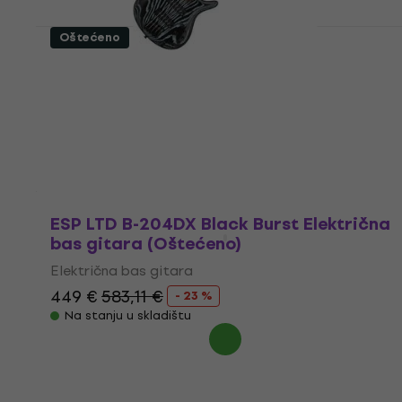
Oštećeno
Ibanez SR1325SB-AVL Aqua Wave Low
Gloss 5 žičana bas gitara (Samo
raspakovano)
5 žičana bas gitara
1.089 €
1.196,91 €
- 9 %
Na stanju u skladištu
ESP LTD B-204DX Black Burst Električna
bas gitara (Oštećeno)
Električna bas gitara
449 €
583,11 €
- 23 %
Na stanju u skladištu