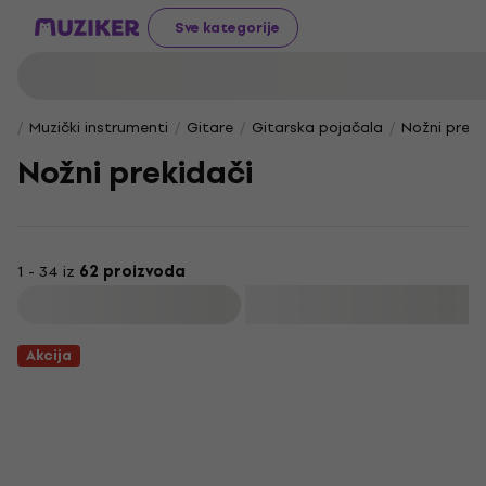
Sve kategorije
Muzički instrumenti
Gitare
Gitarska pojačala
Nožni prekid
Nožni prekidači
1 - 34 iz
62 proizvoda
Filtrirati
Akcija