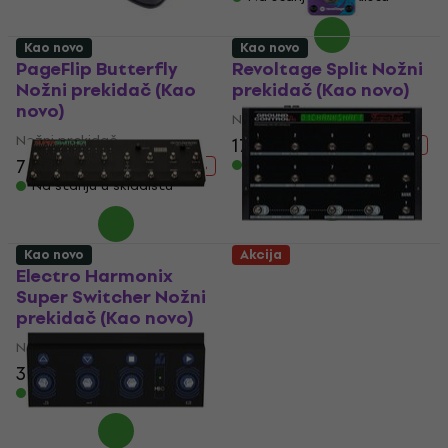
Kao novo
Kao novo
PageFlip Butterfly
Revoltage Split Nožni
Nožni prekidač (Kao
prekidač (Kao novo)
novo)
Nožni prekidač
Nožni prekidač
17,40 €
22,67 €
- 23 %
78,90 €
107,91 €
Na stanju u skladištu
- 27 %
Na stanju u skladištu
Kao novo
Akcija
Electro Harmonix
Voodoo Lab Ground
Super Switcher Nožni
Control Pro Nožni
prekidač (Kao novo)
prekidač (Kao novo)
Nožni prekidač
Nožni prekidač
302 €
357,39 €
360 €
399,96 €
- 16 %
- 10 %
Na stanju u skladištu
Na stanju u skladištu