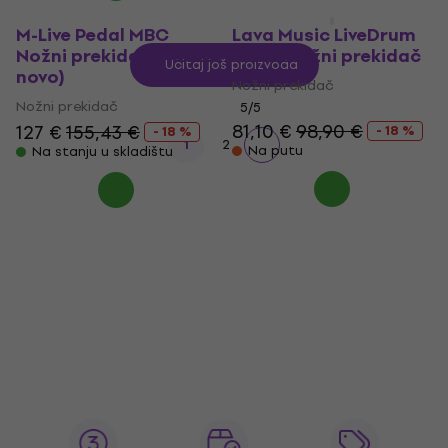
M-Live Pedal MBC
Lava Music LiveDrum
Nožni prekidač (Kao
Pedal Nožni prekidač
Učitaj još proizvoda
novo)
Nožni prekidač
Nožni prekidač
5
/5
81,10 €
98,90 €
127 €
155,43 €
- 18 %
- 18 %
1
2
Na putu
Na stanju u skladištu