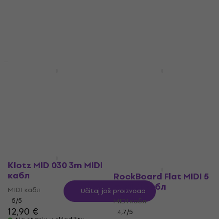
MIDI кабл
MIDI кабл
5
/5
4,8
/5
7,49 €
9,99 €
- 25 %
4,77 €
sa kodom
MUZMUZ-25
Na stanju u skladištu
6,39 €
Na stanju u skladištu
HAPPY HOUR
Bespeco CM300 3m
RockBoard Flat MIDI
MIDI кабл
3m MIDI кабл
MIDI кабл
MIDI кабл
4,7
/5
4,7
/5
5,99 €
5,29 €
5,49 €
Na stanju u skladištu
Na stanju u skladištu
Klotz MID 030 3m MIDI
кабл
RockBoard Flat MIDI 5
m MIDI кабл
MIDI кабл
Učitaj još proizvoda
5
/5
MIDI кабл
12,90 €
4,7
/5