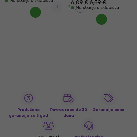
Na stanju u skladištu
6,09 €
6,39 €
1
2
Na stanju u skladištu
Produžena
Povrat robe do 30
Garancija cene
garancija za 3 god
dana