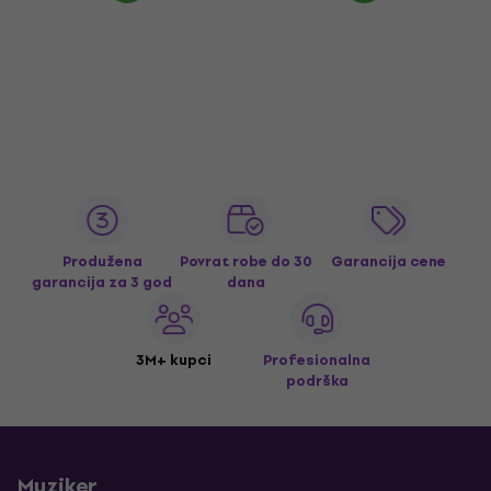
Produžena
Povrat robe do 30
Garancija cene
garancija za 3 god
dana
3M+ kupci
Profesionalna
podrška
Muziker