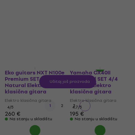
Basic SET 4/4 Natural
3/4 Basic SET 3/4
Elektro klasična
Satin Black Elektro
gitara
klasična gitara
Elektro klasična gitara
Elektro klasična gitara
4
/5
301,93 €
sa kodom
247 €
MUZMUZ-5
Na stanju u skladištu
329 €
Na stanju u skladištu
Eko guitars NXT N100e
Yamaha CX40II
Premium SET 4/4
Standard SET 4/4
Učitaj još proizvoda
Natural Elektro
Natural Elektro
klasična gitara
klasična gitara
Elektro klasična gitara
Elektro klasična gitara
1
2
3
4
/5
4,7
/5
260 €
195 €
Na stanju u skladištu
Na stanju u skladištu