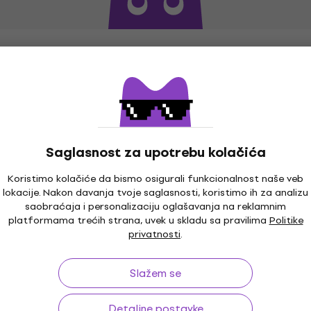
Saglasnost za upotrebu kolačića
Koristimo kolačiće da bismo osigurali funkcionalnost naše veb
lokacije. Nakon davanja tvoje saglasnosti, koristimo ih za analizu
saobraćaja i personalizaciju oglašavanja na reklamnim
platformama trećih strana, uvek u skladu sa pravilima
Politike
o 30 dana
Garancija cene
3
privatnosti
.
Slažem se
ina
Korisni linkovi
Detaljne postavke