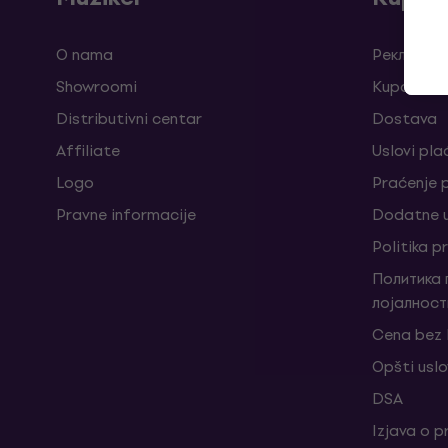
O nama
Рекламаци
Showroomi
Kuponi
Distributivni centar
Dostava
Affiliate
Uslovi pla
Logo
Praćenje
Pravne informacije
Dodatne u
Politika p
Политика
лојалност
Cena bez
Opšti uslo
DSA
Izjava o p