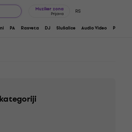
Ideje za poklone
FAQ
Muziker Blog
Muziker zona
RS
Prijava
ni
PA
Rasveta
DJ
Slušalice
Audio Video
Pribor
kategoriji