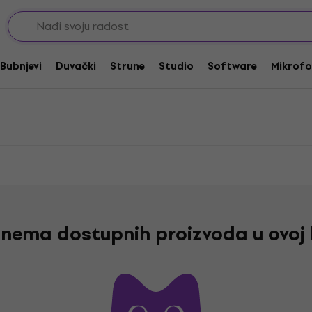
Dunlop Trzalice extra heavy
heavy
Bubnjevi
Duvački
Strune
Studio
Software
Mikrofo
nema dostupnih proizvoda u ovoj 