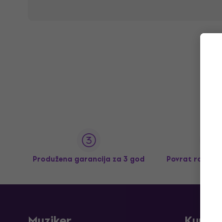
Produžena garancija za 3 god
Povrat robe d
Muziker
Kupov