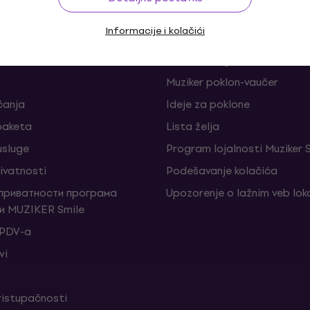
Informacije i kolačići
је и одустанци од уговора
FAQ - Često postavljana pi
Muziker Blog
Muziker poklon-vaučer
ćanja
Ideje za poklone
 paketa
Lista želja
sluge
Program lojalnosti Muziker 
rivatnosti
Podešavanje kolačića
 приватности програма
Upozorenje o lažnim veb lo
и MUZIKER Smile
 PDV-a
vi
ristupačnosti