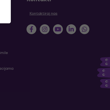
tanja
Kontaktiraj nas
Smile
kacijama