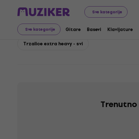
Dunlop
Gitare
Oprema za gitare
Trzalice za gitaru
Sve kategorije
Dunlop Trzalice extra 
Gitare
Basevi
Klavijature
Sve kategorije
Trzalice extra heavy - svi
Trenutno 