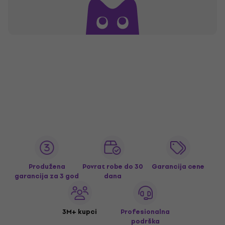
Produžena
Povrat robe do 30
Garancija cene
garancija za 3 god
dana
3M+ kupci
Profesionalna
podrška