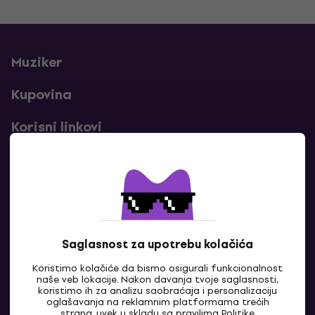
Muziker
Kupovina
Korisni linkovi
Kontakti
Kontaktiraj nas
Saglasnost za upotrebu kolačića
Koristimo kolačiće da bismo osigurali funkcionalnost
naše veb lokacije. Nakon davanja tvoje saglasnosti,
koristimo ih za analizu saobraćaja i personalizaciju
oglašavanja na reklamnim platformama trećih
strana, uvek u skladu sa pravilima
Politike