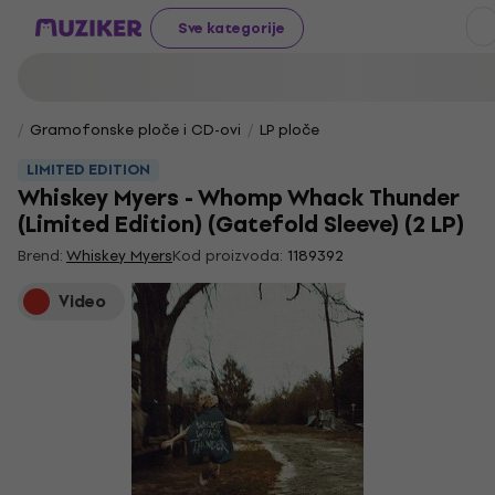
Sve kategorije
Gramofonske ploče i CD-ovi
LP ploče
LIMITED EDITION
Whiskey Myers - Whomp Whack Thunder
(Limited Edition) (Gatefold Sleeve) (2 LP)
Brend:
Whiskey Myers
Kod proizvoda:
1189392
Video