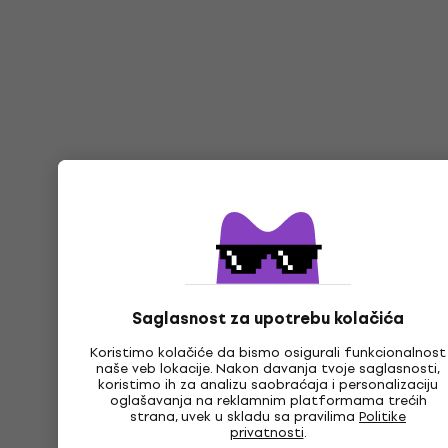
Saglasnost za upotrebu kolačića
Koristimo kolačiće da bismo osigurali funkcionalnost
naše veb lokacije. Nakon davanja tvoje saglasnosti,
koristimo ih za analizu saobraćaja i personalizaciju
oglašavanja na reklamnim platformama trećih
strana, uvek u skladu sa pravilima
Politike
privatnosti
.