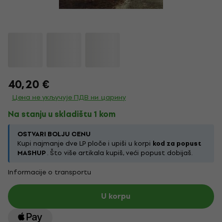
40,20 €
Цена не укључује ПДВ ни царину
Na stanju u skladištu 1 kom
OSTVARI BOLJU CENU
Kupi najmanje dve LP ploče i upiši u korpi
kod za popust
MASHUP
. Što više artikala kupiš, veći popust dobijaš.
Informacije o transportu
U korpu