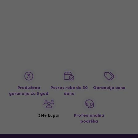
Produžena
Povrat robe do 30
Garancija cene
garancija za 3 god
dana
3M+ kupci
Profesionalna
podrška