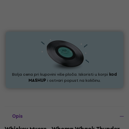
Bolja cena pri kupovini više ploča. Iskoristi u korpi
kod
MASHUP
i ostvari popust na količinu.
Opis