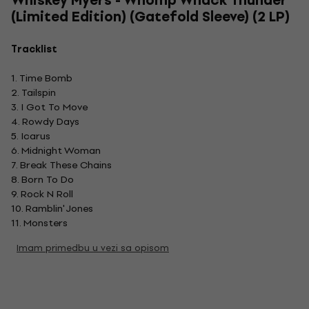
Whiskey Myers - Whomp Whack Thunder
(Limited Edition) (Gatefold Sleeve) (2 LP)
Tracklist
1. Time Bomb
2. Tailspin
3. I Got To Move
4. Rowdy Days
5. Icarus
6. Midnight Woman
7. Break These Chains
8. Born To Do
9. Rock N Roll
10. Ramblin' Jones
11. Monsters
Imam primedbu u vezi sa opisom