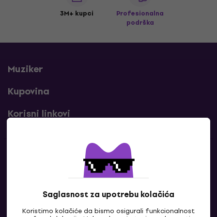
3M+ kupci
Profesionalna
podrška
Muziker
Kupovina
Korisni linkovi
Kontakti
Kontaktiraj nas
Saglasnost za upotrebu kolačića
Koristimo kolačiće da bismo osigurali funkcionalnost