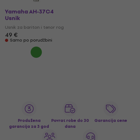
Yamaha AH-37C4
Usnik
Usnik za bariton i tenor rog
49 €
Samo po porudžbini
Produžena
Povrat robe do 30
Garancija cene
garancija za 3 god
dana