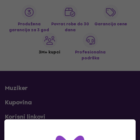
Produžena
Povrat robe do 30
Garancija cene
garancija za 3 god
dana
3M+ kupci
Profesionalna
podrška
Muziker
Kupovina
Korisni linkovi