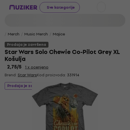
Sve kategorije
Merch
Music Merch
Majice
Prodaja je završena
Star Wars Solo Chewie Co-Pilot Grey XL
Košulja
2,75
/5
1 x ocenjeno
Brend:
Star Wars
Kod proizvoda:
331914
Prodaja je završena