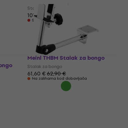
Stalak za bongo
101 €
Samo po porudžbini
Meinl THBM Stalak za bongo
bongo
Stalak za bongo
61,60 €
62,90 €
Na zalihama kod dobavljača