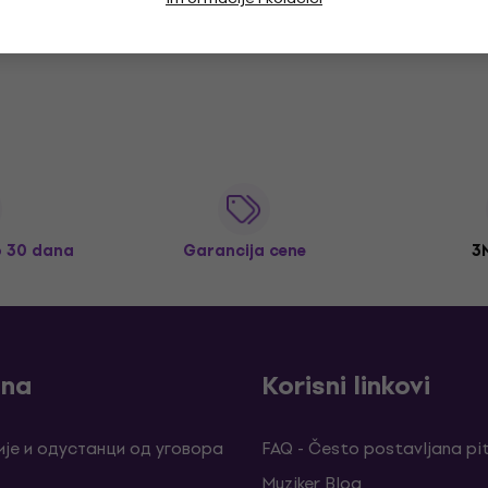
o 30 dana
Garancija cene
3
ina
Korisni linkovi
је и одустанци од уговора
FAQ - Često postavljana pi
Muziker Blog