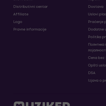
Distributivni centar
Dostava
Affiliate
Uslovi pla
Logo
Praćenje
Pravne informacije
Dodatne u
Politika p
Политика
лојалност
Cena bez
Opšti uslo
DSA
Izjava o p