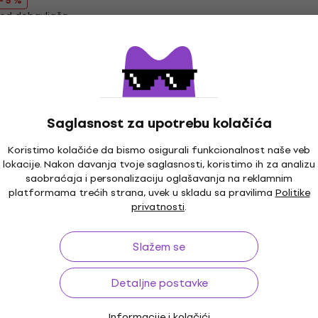
- 5 %
od dobavljača
Saglasnost za upotrebu kolačića
Koristimo kolačiće da bismo osigurali funkcionalnost naše veb
lokacije. Nakon davanja tvoje saglasnosti, koristimo ih za analizu
saobraćaja i personalizaciju oglašavanja na reklamnim
platformama trećih strana, uvek u skladu sa pravilima
Politike
privatnosti
.
Slažem se
Detaljne postavke
Informacije i kolačići