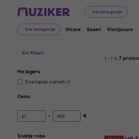
Muzički instrumenti
Bubnjevi
Oprema za električne bu
Sve kategorije
Stalci za bongose
Gitare
Basevi
Klavijature
Sve kategorije
Svi filteri
1 - 7 iz
7 proizv
Na lageru
Dostupan odmah
(
1
)
Cena
-
€
Minimalna cena
Maksimalna cena
Stanje robe
Meinl TMB 