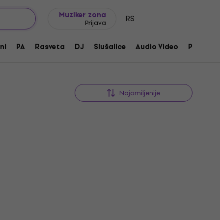
Ideje za poklone
FAQ
Muziker Blog
Muziker zona
RS
Prijava
ni
PA
Rasveta
DJ
Slušalice
Audio Video
Pribor
Najomiljenije
Nino NINO20 Stalak za bongo