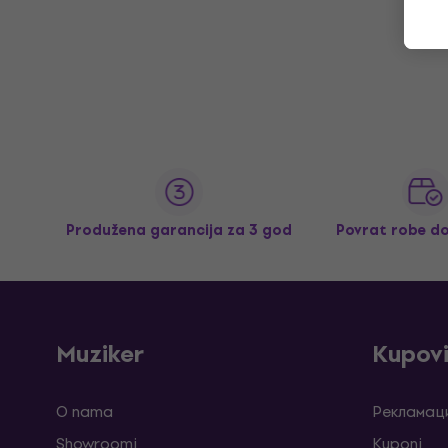
Produžena garancija za 3 god
Povrat robe d
Muziker
Kupov
O nama
Рекламаци
Showroomi
Kuponi