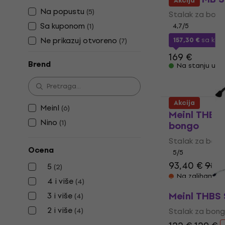
Akcija
Na popustu
(
5
)
Stalak za bon
Sa kuponom
(
1
)
4,7
/5
Ne prikazuj otvoreno
157,30 €
sa ko
(
7
)
169 €
Brend
Na stanju u sk
Akcija
Meinl
(
6
)
Meinl THBS-
Nino
(
1
)
bongo
Stalak za bon
Ocena
5
/5
93,40 €
98,9
5
(
2
)
Na zalihama k
4 i više
(
4
)
Meinl THBS
3 i više
(
4
)
2 i više
(
4
)
Stalak za bon