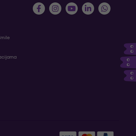
Smile
kacijama