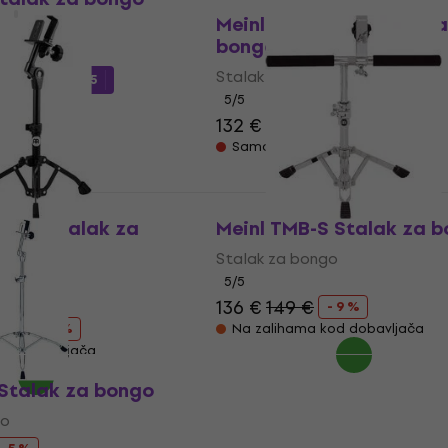
Akcija
Meinl THBS-BK Stalak za
go
bongo
Stalak za bongo
dom
MUZMUZ-5
5
/5
132 €
139 €
- 5 %
ladištu
Samo po porudžbini
S-BK Stalak za
Meinl TMB-S Stalak za 
Stalak za bongo
go
5
/5
136 €
149 €
- 9 %
0 €
- 6 %
Na zalihama kod dobavljača
od dobavljača
 Stalak za bongo
go