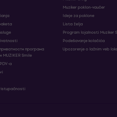
Muziker poklon-vaučer
ćanja
Ideje za poklone
 paketa
Lista želja
sluge
Program lojalnosti Muziker 
rivatnosti
Podešavanje kolačića
 приватности програма
Upozorenje o lažnim veb lo
и MUZIKER Smile
 PDV-a
vi
ristupačnosti