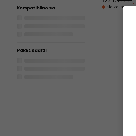
122 €
129 €
Na zalihama k
Kompatibilno sa
Paket sadrži