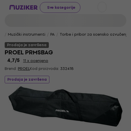
Sve kategorije
Muzički instrumenti
PA
Torbe i pribor za scensko ozvučenje
Prodaja je završena
PROEL PRMSBAG
4,7
/5
11 x ocenjeno
Brend:
PROEL
Kod proizvoda:
332418
Prodaja je završena