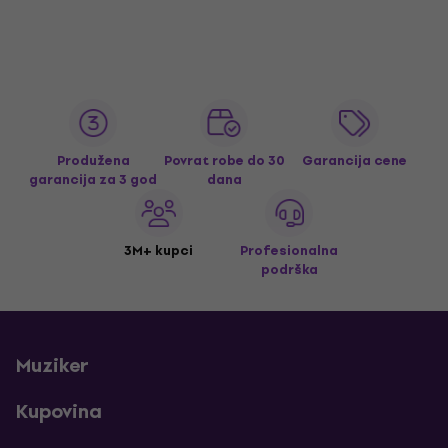
Produžena
Povrat robe do 30
Garancija cene
garancija za 3 god
dana
3M+ kupci
Profesionalna
podrška
Muziker
Kupovina