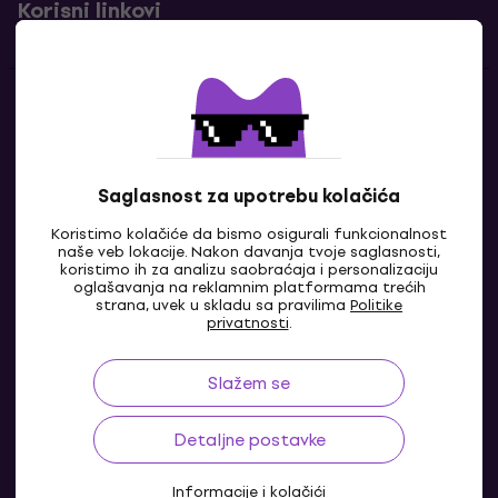
Korisni linkovi
Kontakti
Kontaktiraj nas
Saglasnost za upotrebu kolačića
Koristimo kolačiće da bismo osigurali funkcionalnost
naše veb lokacije. Nakon davanja tvoje saglasnosti,
koristimo ih za analizu saobraćaja i personalizaciju
oglašavanja na reklamnim platformama trećih
strana, uvek u skladu sa pravilima
Politike
privatnosti
.
Slažem se
RS
Detaljne postavke
Informacije i kolačići