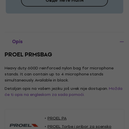
Овде Ћете Наћи
Opis
PROEL PRMSBAG
Heavy duty 600D reinforced nylon bag for microphone
stands. It can contain up to 4 microphone stands
simultaneously. Available in black.
Detaljan opis na vašem jeziku još uvek nije dostupan.
Možda
će ti opis na engleskom za sada pomoći.
PROEL PA
PROEL Torbe i pribor za scensko