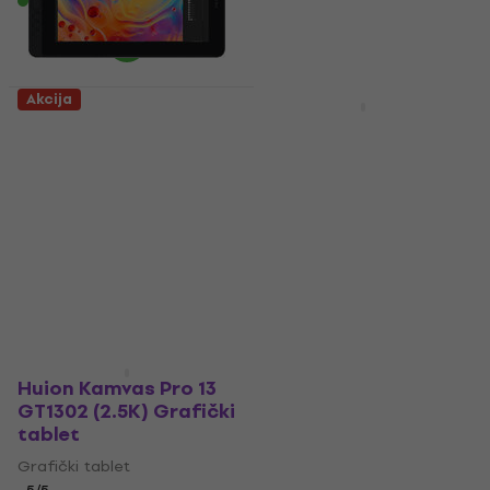
404 €
443,52 €
Na stanju u skladištu
- 9 %
Na stanju u skladištu
Akcija
Huion Kamvas 12
Huion H950P Grafički
GS1161 Grafički tablet
tablet
(Samo raspakovano)
Grafički tablet
Grafički tablet
83,10 €
89 €
- 7 %
174 €
226,71 €
Na zalihama kod
- 23 %
dobavljača
Na stanju u skladištu
Huion Kamvas Pro 13
GT1302 (2.5K) Grafički
tablet
Grafički tablet