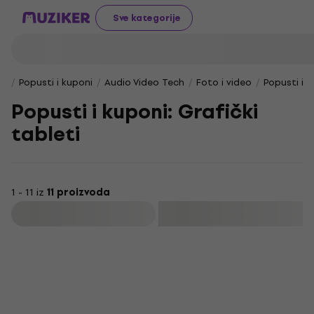
Sve kategorije
Popusti i kuponi
Audio Video Tech
Foto i video
Popusti i k
Popusti i kuponi: Grafički
tableti
1 - 11 iz
11 proizvoda
Filtrirati
HAPPY HOUR