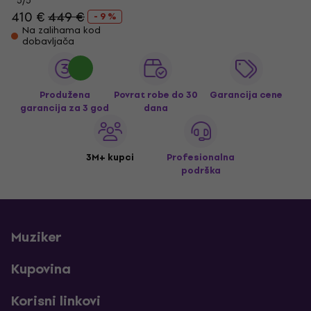
5
/5
410 €
449 €
- 9 %
Na zalihama kod
dobavljača
Produžena
Povrat robe do 30
Garancija cene
garancija za 3 god
dana
3M+ kupci
Profesionalna
podrška
Muziker
Kupovina
Korisni linkovi