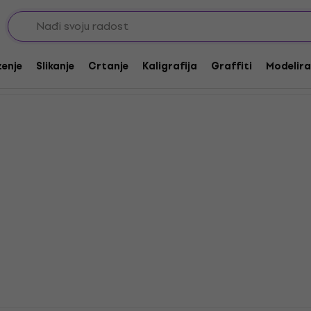
30: Uljane boje
zenje
Slikanje
Crtanje
Kaligrafija
Graffiti
Modeliran