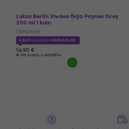
Na stanju u skladištu
Lukas Berlin Уљана боја Paynes Grey
200 ml 1 kom
Uljana boja
9,36 €
sa kodom
MUZMUZ-35
14,90 €
Na stanju u skladištu