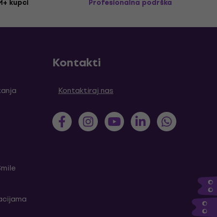
M+ kupci
Profesionalna podrška
Kontakti
tanja
Kontaktiraj nas
Smile
kacijama