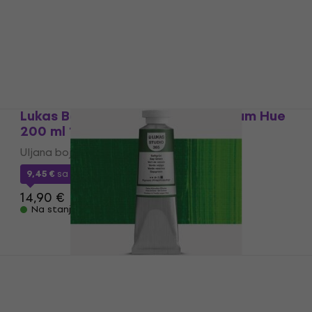
5
/5
96,95 €
sa kodom
MUZMUZ-30
139 €
Na stanju u skladištu
Lukas Berlin Уљана боја Coeruleum Hue
200 ml 1 kom
Uljana boja
9,45 €
sa kodom
MUZMUZ-35
14,90 €
Na stanju u skladištu
Lukas Studio Уљана боја Sap Green 37
ml 1 kom
Uljana boja