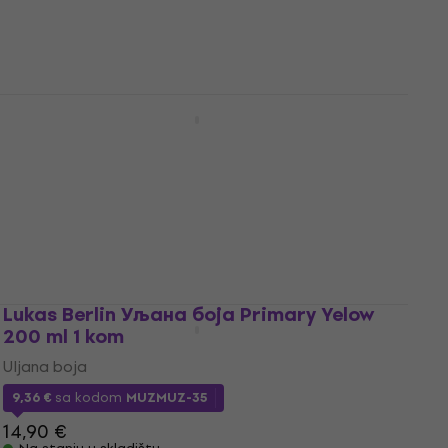
7,99 €
Na stanju u skladištu
Lukas Studio Aluminium Tube Уљана
боја Carmine 200 ml 1 kom
Uljana boja
5
/5
8,99 €
sa kodom
MUZMUZ-35
14,90 €
Na stanju u skladištu
Lukas Berlin Уљана боја Primary Yelow
200 ml 1 kom
Uljana boja
9,36 €
sa kodom
MUZMUZ-35
14,90 €