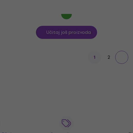
16,99 €
Na stanju u skladištu
Učitaj još proizvoda
2
1