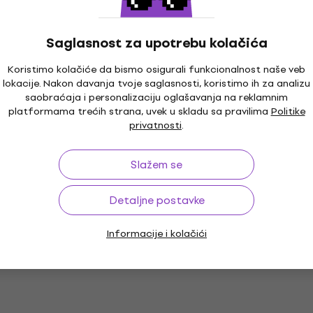
10,08 €
sa kodom
MUZMUZ-30
14,90 €
Saglasnost za upotrebu kolačića
Na stanju u skladištu
Koristimo kolačiće da bismo osigurali funkcionalnost naše veb
lokacije. Nakon davanja tvoje saglasnosti, koristimo ih za analizu
Daler Rowney Graduate Уљана боја
saobraćaja i personalizaciju oglašavanja na reklamnim
Raw Umber 200 ml 1 kom
platformama trećih strana, uvek u skladu sa pravilima
Politike
privatnosti
.
Uljana boja
4,9
/5
Slažem se
5,14 €
sa kodom
MUZMUZ-35
8,29 €
Detaljne postavke
Na stanju u skladištu
Informacije i kolačići
Maimeri Classico Уљана боја Cadmium
Green 200 ml 1 kom
Uljana boja
5
/5
13,08 €
sa kodom
MUZMUZ-30