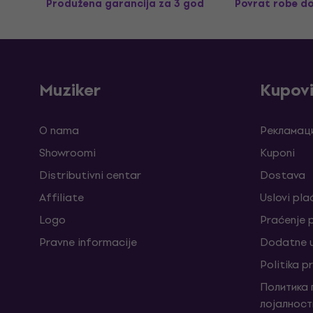
Produžena garancija za 3 god
Povrat robe d
Muziker
Kupov
O nama
Рекламаци
Showroomi
Kuponi
Distributivni centar
Dostava
Affiliate
Uslovi pla
Logo
Praćenje
Pravne informacije
Dodatne u
Politika p
Политика
лојалност