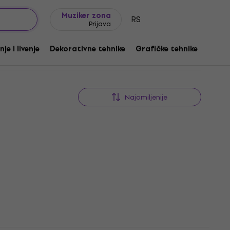
Ideje za poklone
FAQ
Muziker Blog
Muziker zona
RS
Prijava
je i livenje
Dekorativne tehnike
Grafičke tehnike
Рас
Najomiljenije