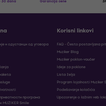
o 30 dana
Garancija cene
3
ina
Korisni linkovi
је и одустанци од уговора
FAQ - Često postavljana pi
Muziker Blog
Muziker poklon-vaučer
ćanja
Ideje za poklone
 paketa
Lista želja
sluge
Program lojalnosti Muziker 
rivatnosti
Podešavanje kolačića
 приватности програма
Upozorenje o lažnim veb lo
и MUZIKER Smile