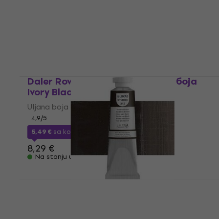
Uljana boja
9,45 €
sa kodom
MUZMUZ-35
14,90 €
Na stanju u skladištu
Daler Rowney Graduate Уљана боја
Ivory Black 200 ml 1 kom
Uljana boja
4,9
/5
5,49 €
sa kodom
MUZMUZ-30
8,29 €
Na stanju u skladištu
Lukas Studio Уљана боја Vandyke Brown
37 ml 1 kom
Uljana boja