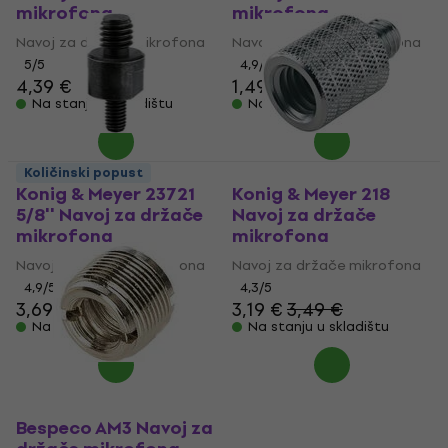
mikrofona
mikrofona
Navoj za držače mikrofona
Navoj za držače mikrofona
5
/5
4,9
/5
4,39 €
1,49 €
Na stanju u skladištu
Na stanju u skladištu
Količinski popust
Konig & Meyer 23721
Konig & Meyer 218
5/8'' Navoj za držače
Navoj za držače
mikrofona
mikrofona
Navoj za držače mikrofona
Navoj za držače mikrofona
4,9
/5
4,3
/5
3,69 €
3,19 €
3,49 €
Na stanju u skladištu
Na stanju u skladištu
Bespeco AM3 Navoj za