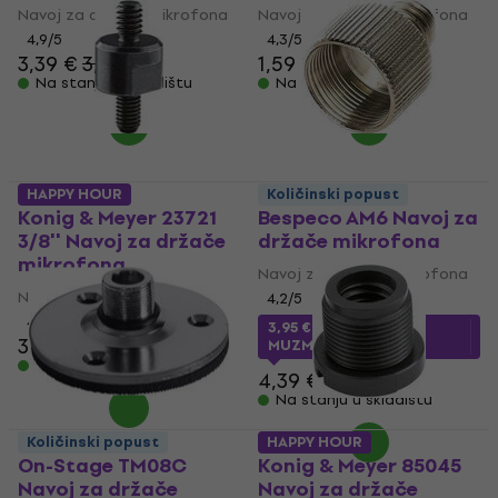
Navoj za držače mikrofona
Navoj za držače mikrofona
4,9
/5
4,3
/5
3,39 €
3,59 €
1,59 €
Na stanju u skladištu
Na stanju u skladištu
HAPPY HOUR
Količinski popust
Konig & Meyer 23721
Bespeco AM6 Navoj za
3/8'' Navoj za držače
držače mikrofona
mikrofona
Navoj za držače mikrofona
Navoj za držače mikrofona
4,2
/5
4,3
/5
3,95 €
sa kodom
3,39 €
MUZMUZ-10
Na stanju u skladištu
4,39 €
Na stanju u skladištu
Količinski popust
HAPPY HOUR
On-Stage TM08C
Konig & Meyer 85045
Navoj za držače
Navoj za držače