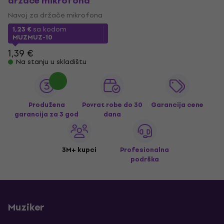
držače mikrofona
Navoj za držače mikrofona
1,23 €
sa kodom
MUZMUZ-10
1,39 €
Na stanju u skladištu
Produžena
Povrat robe do 30
Garancija cene
garancija za 3 god
dana
3M+ kupci
Profesionalna
podrška
Muziker