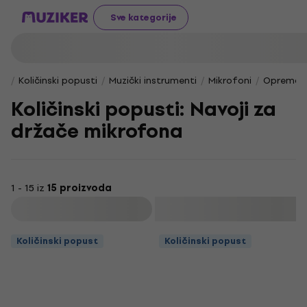
Sve kategorije
Količinski popusti
Muzički instrumenti
Mikrofoni
Oprema z
Količinski popusti: Navoji za
držače mikrofona
1 - 15 iz
15 proizvoda
Filtrirati
Količinski popust
Količinski popust