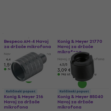
mikrofona
Navoj za držače mikrofona
Navoj za držače mikrofona
5
/5
5,49 €
5,89 €
5
/5
1,19 €
1,49 €
Na stanju u skladištu
Na stanju u skladištu
HAPPY HOUR
Količinski popust
Bespeco AM-4 Navoj
Konig & Meyer 21770
za držače mikrofona
Navoj za držače
mikrofona
Navoj za držače mikrofona
Navoj za držače mikrofona
4,4
/5
1,59 €
4,5
/5
Na stanju u skladištu
3,09 €
3,29 €
Na stanju u skladištu
Količinski popust
Količinski popust
Konig & Meyer 216
Konig & Meyer 85040
Navoj za držače
Navoj za držače
mikrofona
mikrofona