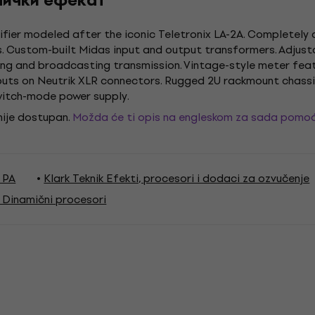
амички ефекат
fier modeled after the iconic Teletronix LA-2A. Completely 
. Custom-built Midas input and output transformers. Adjusta
ing and broadcasting transmission. Vintage-style meter feat
ts on Neutrik XLR connectors. Rugged 2U rackmount chassis 
switch-mode power supply.
 nije dostupan.
Možda će ti opis na engleskom za sada pomoć
k PA
Klark Teknik Efekti, procesori i dodaci za ozvučenje
k Dinamični procesori