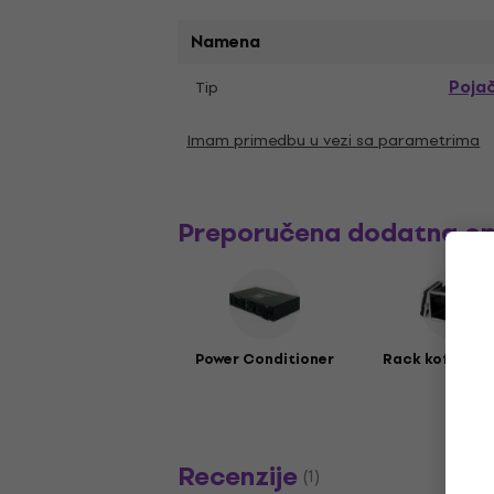
Namena
Poja
Tip
Imam primedbu u vezi sa parametrima
Preporučena dodatna o
Power Conditioner
Rack koferi i s
Recenzije
(1)