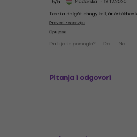
5
/5
Mađarska
18.12.2020
Teszi a dolgát ahogy kell, ár értékben k
Prevedi recenziju
Пријави
Da li je to pomoglo?
Da
Ne
Pitanja i odgovori