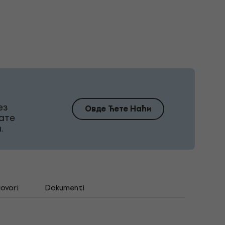
ез
Овде Ћете Наћи
ате
.
govori
Dokumenti