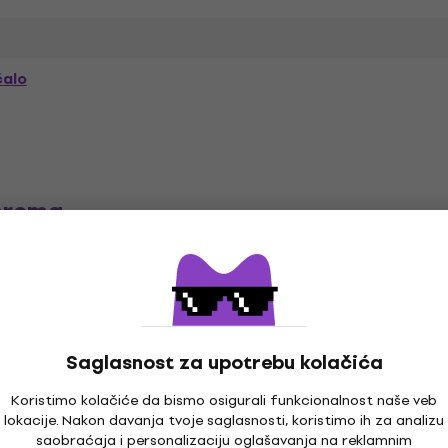
čalo
prema
talci
Mikrofonski kablovi
Kablovi za napajanje a
produžni ...
Saglasnost za upotrebu kolačića
Koristimo kolačiće da bismo osigurali funkcionalnost naše veb
lokacije. Nakon davanja tvoje saglasnosti, koristimo ih za analizu
saobraćaja i personalizaciju oglašavanja na reklamnim