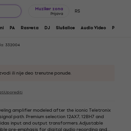
Ideje za poklone
FAQ
Muziker Blog
Muziker zona
RS
Prijava
Динамички ефекат
ni
PA
Rasveta
DJ
Slušalice
Audio Video
Pribor
a:
332004
vodi ili nije deo trenutne ponude.
ati
Uporediti
eling amplifier modeled after the iconic Teletronix
signal path. Premium selection 12AX7, 12BH7 and
idas input and output transformers. Adjustable
iable pre-emphasis for digital audio recording and