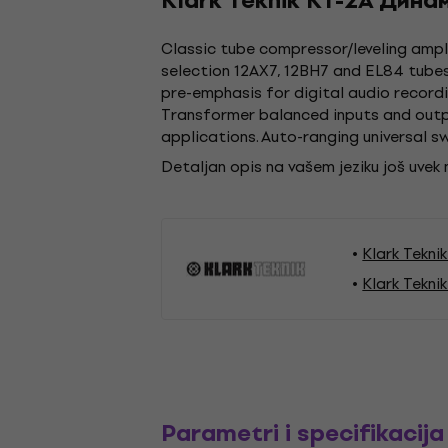
Klark Teknik KT-2A Дин
Classic tube compressor/leveling ampli
selection 12AX7, 12BH7 and EL84 tubes
pre-emphasis for digital audio record
Transformer balanced inputs and outpu
applications. Auto-ranging universal 
Detaljan opis na vašem jeziku još uvek
Klark Tekni
Klark Tekni
Parametri i specifikacija