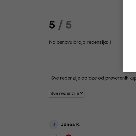
5
/ 5
Na osnovu broja recenzija: 1
Sve recenzije dolaze od proverenih kupa
János K.
J