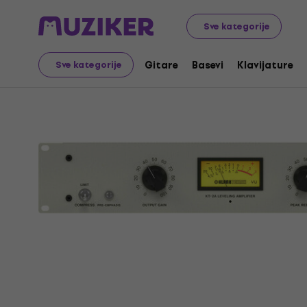
Muzički instrumenti
PA
Efekti, procesori i audio opre
Sve kategorije
Gitare
Basevi
Klavijature
Sve kategorije
Prodaja je završena