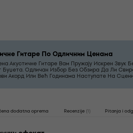
ичне Гитаре По Одличним Ценама
на Акустичне Гитаре Вам Пружају Искрен Звук Б
г Буџета. Одличан Избор Без Обзира Да Ли Свир
рви Акорд Или Већ Годинама Наступате На Сцени
čena dodatna oprema
Recenzije
(1)
Pitanja i od