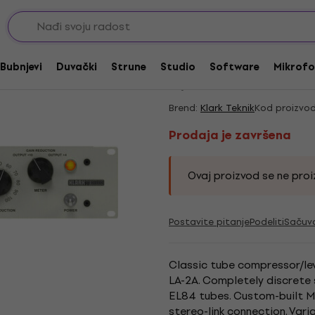
ma
Dinamični procesori
Prodaja je završena
Klark Teknik KT-2A 
Bubnjevi
Duvački
Strune
Studio
Software
Mikrofo
5
/5
1 x ocenjeno
Brend:
Klark Teknik
Kod proizvod
Prodaja je završena
Ovaj proizvod se ne proiz
Postavite pitanje
Podeliti
Sačuv
Classic tube compressor/lev
LA-2A. Completely discrete 
EL84 tubes. Custom-built M
stereo-link connection. Var