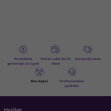
Produžena
Povrat robe do 30
Garancija cene
garancija za 3 god
dana
3M+ kupci
Profesionalna
podrška
Muziker