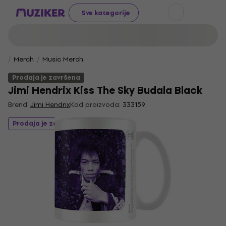
Sve kategorije
Merch
Music Merch
Prodaja je završena
Jimi Hendrix Kiss The Sky Budala Black
Brend:
Jimi Hendrix
Kod proizvoda:
333159
Prodaja je završena