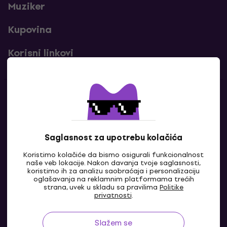
Muziker
Kupovina
Korisni linkovi
Kontakti
Kontaktiraj nas
Saglasnost za upotrebu kolačića
Koristimo kolačiće da bismo osigurali funkcionalnost
naše veb lokacije. Nakon davanja tvoje saglasnosti,
koristimo ih za analizu saobraćaja i personalizaciju
oglašavanja na reklamnim platformama trećih
strana, uvek u skladu sa pravilima
Politike
privatnosti
.
Slažem se
RS