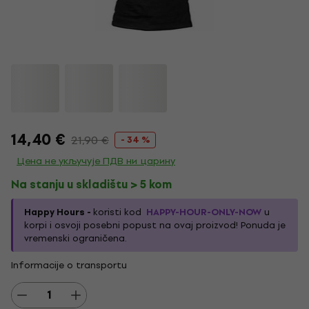
14,40 €
21,90 €
- 34 %
Цена не укључује ПДВ ни царину
Na stanju u skladištu > 5 kom
Happy Hours -
koristi kod
HAPPY-HOUR-ONLY-NOW
u
korpi i osvoji posebni popust na ovaj proizvod! Ponuda je
vremenski ograničena.
Informacije o transportu