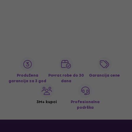
Produžena
Povrat robe do 30
Garancija cene
garancija za 3 god
dana
3M+ kupci
Profesionalna
podrška