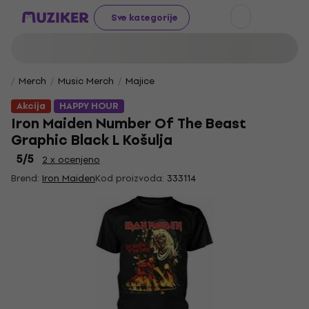
Sve kategorije
Merch
Music Merch
Majice
Akcija
HAPPY HOUR
Iron Maiden Number Of The Beast
Graphic Black L Košulja
5
/5
2 x ocenjeno
Brend:
Iron Maiden
Kod proizvoda:
333114