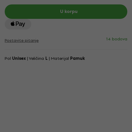
U korpu
14 bodova
Postavite pitanje
Pol
Unisex
| Veličina
L
| Materijal
Pamuk