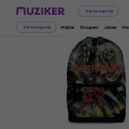
Merch
Music Merch
Торбе И Ранчеви
Sve kategorije
Majice
Хоодиес
Јакне
Ma
Sve kategorije
Prodaja je završena