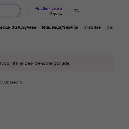
Ideje za poklone
FAQ
Muziker Blog
Muziker zona
RS
Prijava
Of The Beast Ранац Black
есци За Кључеве
Нашвице/Значке
Trzalice
Поклони
a:
333121
vodi ili nije deo trenutne ponude.
ati
Uporediti