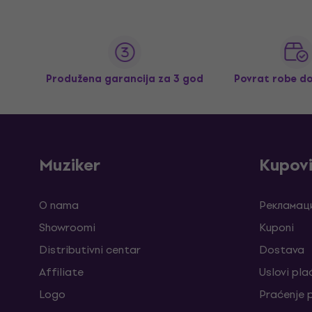
Produžena garancija za 3 god
Povrat robe d
Muziker
Kupov
O nama
Рекламаци
Showroomi
Kuponi
Distributivni centar
Dostava
Affiliate
Uslovi pla
Logo
Praćenje