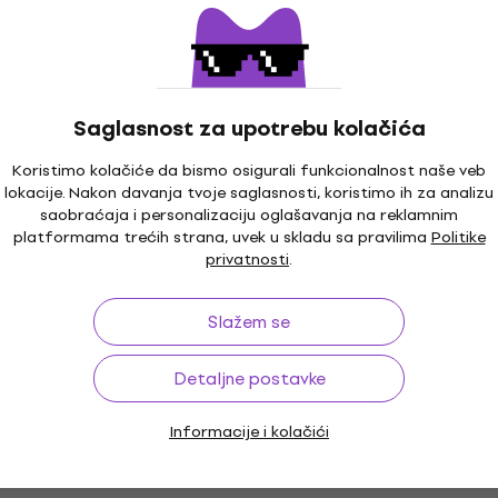
Saglasnost za upotrebu kolačića
Koristimo kolačiće da bismo osigurali funkcionalnost naše veb
lokacije. Nakon davanja tvoje saglasnosti, koristimo ih za analizu
saobraćaja i personalizaciju oglašavanja na reklamnim
platformama trećih strana, uvek u skladu sa pravilima
Politike
privatnosti
.
Slažem se
Detaljne postavke
Informacije i kolačići