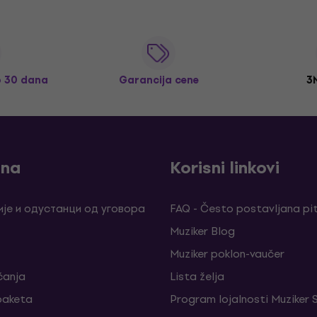
o 30 dana
Garancija cene
3
ina
Korisni linkovi
је и одустанци од уговора
FAQ - Često postavljana pi
Muziker Blog
Muziker poklon-vaučer
ćanja
Lista želja
 paketa
Program lojalnosti Muziker 