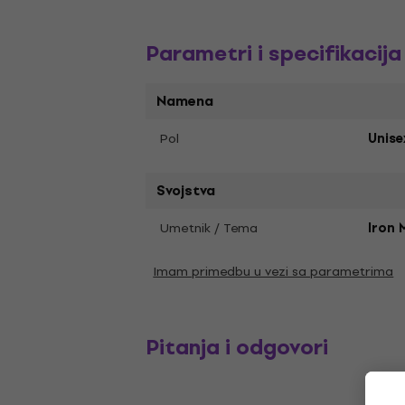
Parametri i specifikacija
Namena
Pol
Unise
Svojstva
Umetnik / Tema
Iron 
Imam primedbu u vezi sa parametrima
Pitanja i odgovori