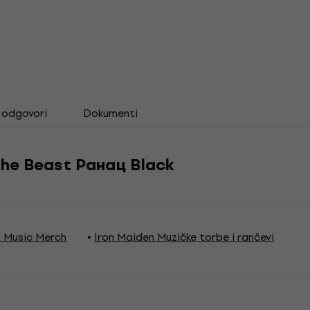
i odgovori
Dokumenti
The Beast Ранац Black
n Music Merch
Iron Maiden Muzičke torbe i rančevi