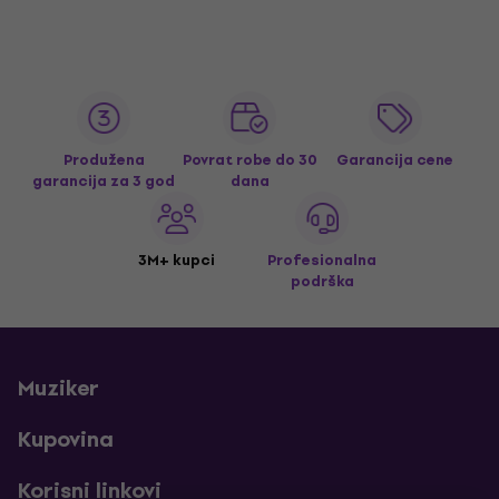
Produžena
Povrat robe do 30
Garancija cene
garancija za 3 god
dana
3M+ kupci
Profesionalna
podrška
Muziker
Kupovina
Korisni linkovi