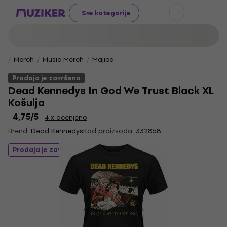
Sve kategorije
Merch
Music Merch
Majice
Prodaja je završena
Dead Kennedys In God We Trust Black XL
Košulja
4,75
/5
4 x ocenjeno
Brend:
Dead Kennedys
Kod proizvoda:
332858
Prodaja je završena