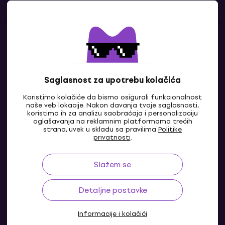
Kontakti
Kontaktiraj nas
Saglasnost za upotrebu kolačića
Koristimo kolačiće da bismo osigurali funkcionalnost
naše veb lokacije. Nakon davanja tvoje saglasnosti,
koristimo ih za analizu saobraćaja i personalizaciju
oglašavanja na reklamnim platformama trećih
strana, uvek u skladu sa pravilima
Politike
privatnosti
.
Slažem se
RS
Detaljne postavke
Informacije i kolačići