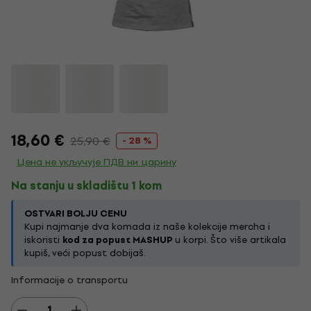
18,60 €
25,90 €
- 28 %
Цена не укључује ПДВ ни царину
Na stanju u skladištu 1 kom
OSTVARI BOLJU CENU
Kupi najmanje dva komada iz naše kolekcije mercha i
iskoristi
kod za popust MASHUP
u korpi. Što više artikala
kupiš, veći popust dobijaš.
Informacije o transportu