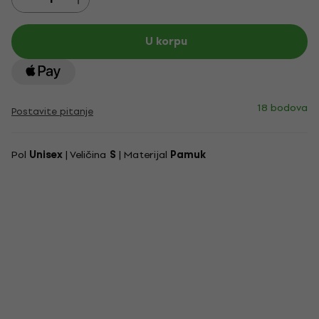
U korpu
18 bodova
Postavite pitanje
Pol
Unisex
| Veličina
S
| Materijal
Pamuk