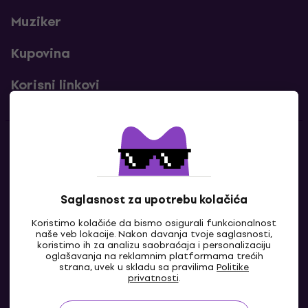
Muziker
Kupovina
Korisni linkovi
Kontakti
Kontaktiraj nas
Saglasnost za upotrebu kolačića
Koristimo kolačiće da bismo osigurali funkcionalnost
naše veb lokacije. Nakon davanja tvoje saglasnosti,
koristimo ih za analizu saobraćaja i personalizaciju
oglašavanja na reklamnim platformama trećih
strana, uvek u skladu sa pravilima
Politike
privatnosti
.