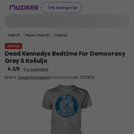
Sve kategorije
Merch
Music Merch
Majice
Akcija
Dead Kennedys Bedtime For Democracy
Grey S Košulja
4,3
/5
9 x ocenjeno
Brend:
Dead Kennedys
Kod proizvoda:
332823