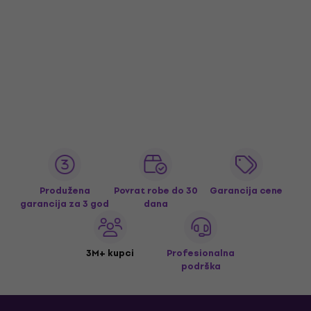
Produžena
Povrat robe do 30
Garancija cene
garancija za 3 god
dana
3M+ kupci
Profesionalna
podrška