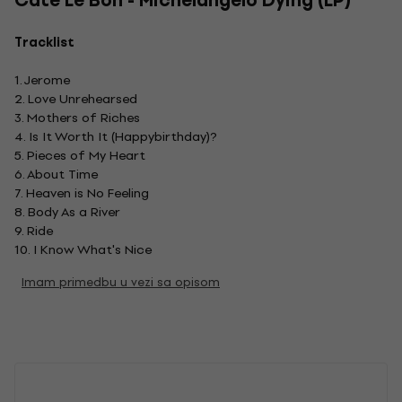
Cate Le Bon - Michelangelo Dying (LP)
Tracklist
1. Jerome
2. Love Unrehearsed
3. Mothers of Riches
4. Is It Worth It (Happybirthday)?
5. Pieces of My Heart
6. About Time
7. Heaven is No Feeling
8. Body As a River
9. Ride
10. I Know What's Nice
Imam primedbu u vezi sa opisom