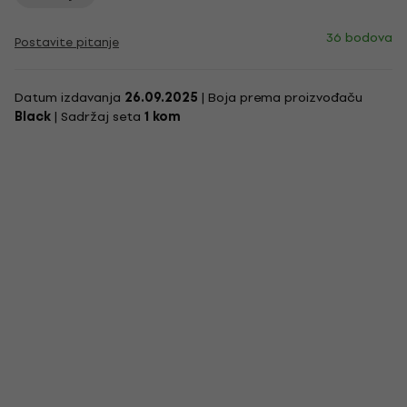
36 bodova
Postavite pitanje
Datum izdavanja
26.09.2025
| Boja prema proizvođaču
Black
| Sadržaj seta
1 kom