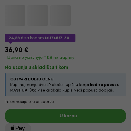
24,58 €
sa kodom
MUZMUZ-30
36,90 €
Цена не укључује ПДВ ни царину
Na stanju u skladištu 1 kom
OSTVARI BOLJU CENU
Kupi najmanje dve LP ploče i upiši u korpi
kod za popust
MASHUP
. Što više artikala kupiš, veći popust dobijaš.
Informacije o transportu
U korpu