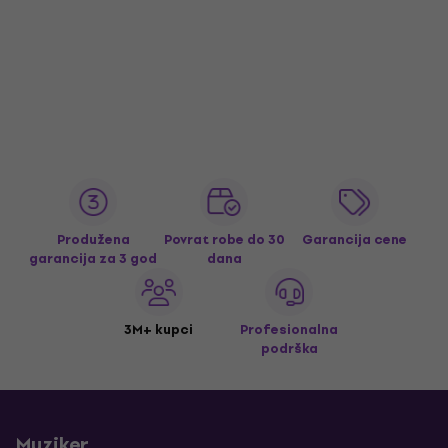
Produžena
Povrat robe do 30
Garancija cene
garancija za 3 god
dana
3M+ kupci
Profesionalna
podrška
Muziker