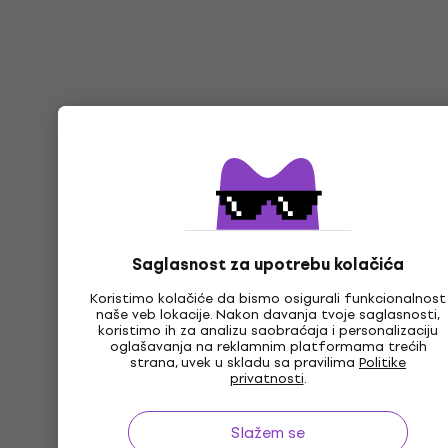
Saglasnost za upotrebu kolačića
Koristimo kolačiće da bismo osigurali funkcionalnost
naše veb lokacije. Nakon davanja tvoje saglasnosti,
koristimo ih za analizu saobraćaja i personalizaciju
oglašavanja na reklamnim platformama trećih
strana, uvek u skladu sa pravilima
Politike
privatnosti
.
Slažem se