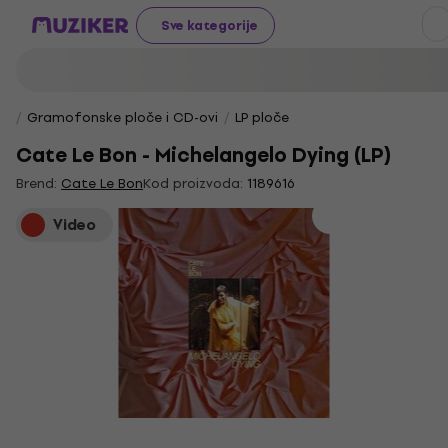
Sve kategorije
Gramofonske ploče i CD-ovi
LP ploče
Cate Le Bon - Michelangelo Dying (LP)
Brend:
Cate Le Bon
Kod proizvoda:
1189616
Video