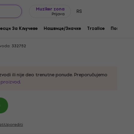
Ideje za poklone
FAQ
Muziker Blog
Muziker zona
RS
Prijava
r Of Reality Закрпа за шивање
есци За Кључеве
Нашвице/Значке
Trzalice
Поклони
voda:
332752
zvodi ili nije deo trenutne ponude. Preporučujemo
i proizvod
.
)
ati
Uporediti