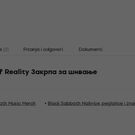
e
(2)
Pitanja i odgovori
Dokumenti
f Reality Закрпа за шивање
ath Music Merch
Black Sabbath Našvice, peglalice i zna