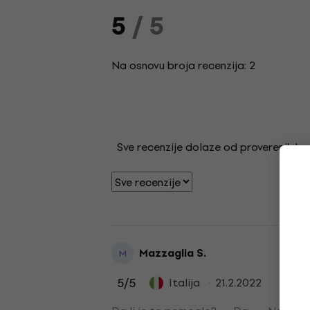
5
/ 5
Na osnovu broja recenzija: 2
Sve recenzije dolaze od proverenih kupa
Mazzaglia S.
M
5
/5
Italija
21.2.2022