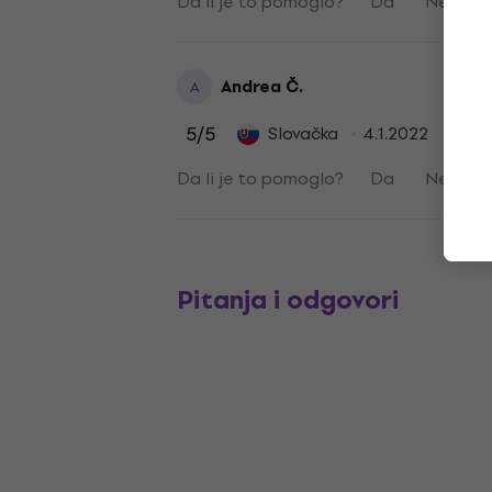
Da li je to pomoglo?
Da
Ne
Andrea Č.
A
5
/5
Slovačka
4.1.2022
Da li je to pomoglo?
Da
Ne
Pitanja i odgovori