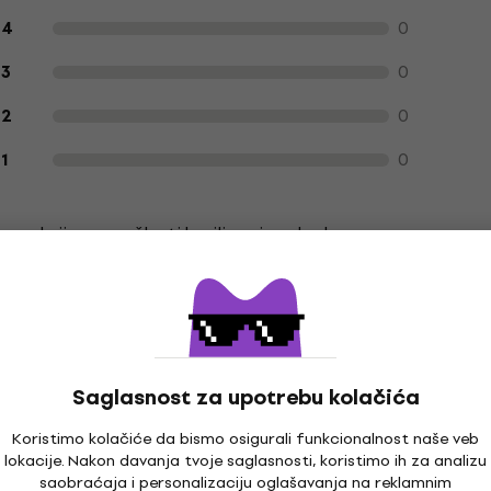
0
4
0
3
0
2
0
1
ca koji su u prošlosti kupili proizvod od nas.
S
Saglasnost za upotrebu kolačića
Koristimo kolačiće da bismo osigurali funkcionalnost naše veb
lokacije. Nakon davanja tvoje saglasnosti, koristimo ih za analizu
saobraćaja i personalizaciju oglašavanja na reklamnim