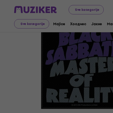
Merch
Music Merch
Našvice, peglalice i značke
Sve kategorije
Majice
Хоодиес
Јакне
Ma
Sve kategorije
Prodaja je završena