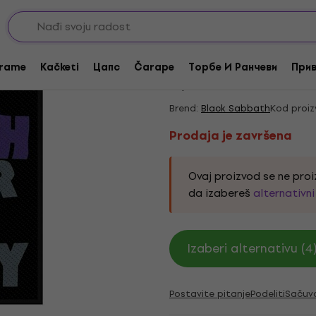
Prodaja je završena
Black Sabbath Maste
rame
Kačketi
Цапс
Čarape
Торбе И Ранчеви
Прив
5
/5
2 x ocenjeno
Brend:
Black Sabbath
Kod proiz
Prodaja je završena
Ovaj proizvod se ne proi
da izabereš
alternativn
Izaberi alternativu (4
Postavite pitanje
Podeliti
Sačuv