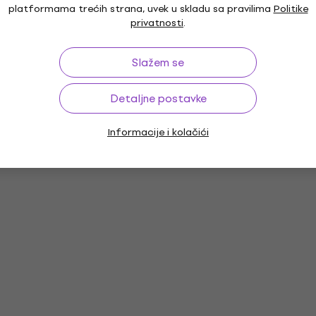
platformama trećih strana, uvek u skladu sa pravilima
Politike
privatnosti
.
Slažem se
Detaljne postavke
Informacije i kolačići